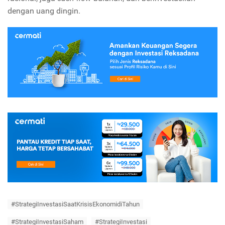
dengan uang dingin.
#StrategiInvestasiSaatKrisisEkonomidiTahun
#StrategiInvestasiSaham
#StrategiInvestasi