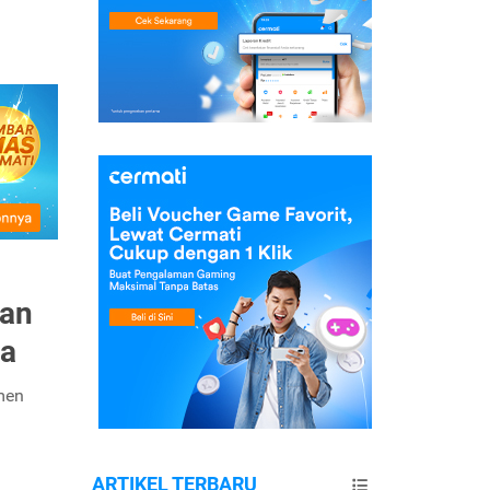
pan
ya
men
ARTIKEL TERBARU