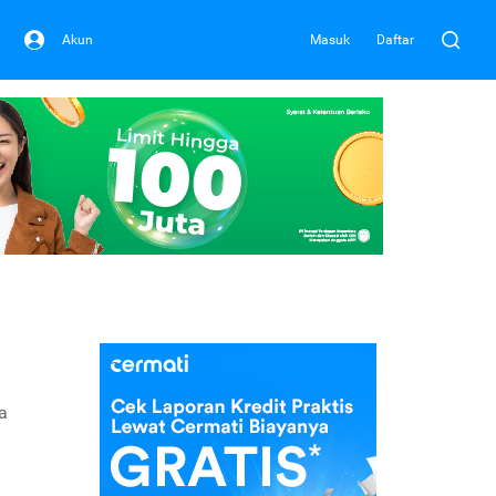
Akun
Masuk
Daftar
a
a