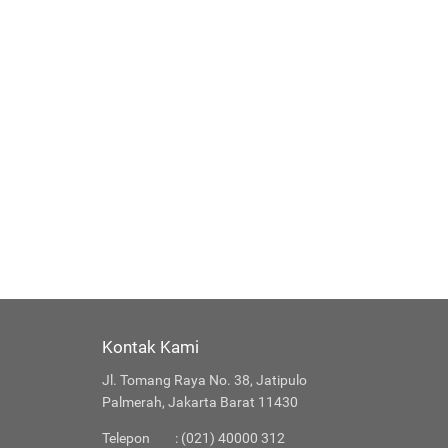
Kontak Kami
Jl. Tomang Raya No. 38, Jatipulo
Palmerah, Jakarta Barat 11430
Telepon
: (021) 40000 312