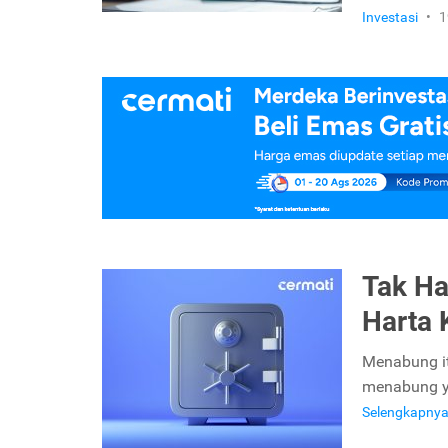
Investasi
•
1
Tak Ha
Harta 
Menabung it
menabung ya
Selengkapny