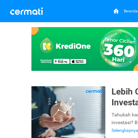
Beranda
Lebih 
Invest
Tahukah kam
investasi? B
Selengkapny