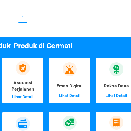
1
duk-Produk di Cermati
Asuransi
Emas Digital
Reksa Dana
Perjalanan
Lihat Detail
Lihat Detail
Lihat Detail