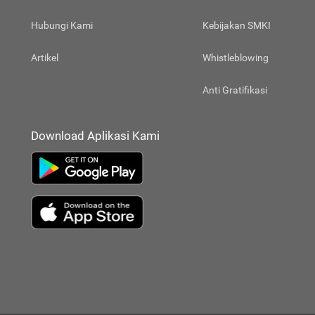
Hubungi Kami
Kebijakan SMKI
Artikel
Whistleblowing
Anti Gratifikasi
Download Aplikasi Kami