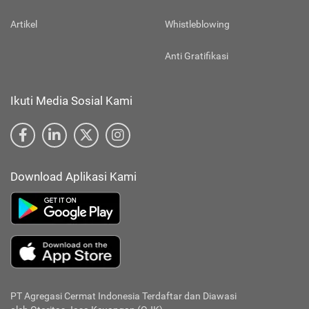
Hubungi Kami
Kebijakan SMKI
Artikel
Whistleblowing
Anti Gratifikasi
Ikuti Media Sosial Kami
Download Aplikasi Kami
PT Agregasi Cermat Indonesia
Terdaftar dan Diawasi