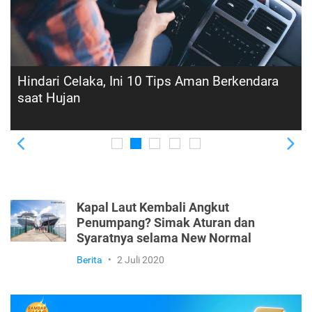
Tips Jadikan Perjalanan Aman dan Nyaman
bagi Pengemudi Pemula
Previous
Ne
Kapal Laut Kembali Angkut
Penumpang? Simak Aturan dan
Syaratnya selama New Normal