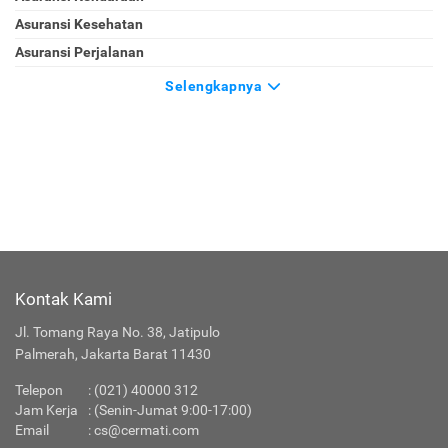
KATEGORI
Asuransi
Asuransi Jiwa
Asuransi Kendaraan
Asuransi Kesehatan
Asuransi Perjalanan
Selengkapnya
Kontak Kami
Jl. Tomang Raya No. 38, Jatipulo
Palmerah, Jakarta Barat 11430
Telepon
:
(021) 40000 312
Jam Kerja
: (Senin-Jumat 9:00-17:00)
Email
:
cs@cermati.com