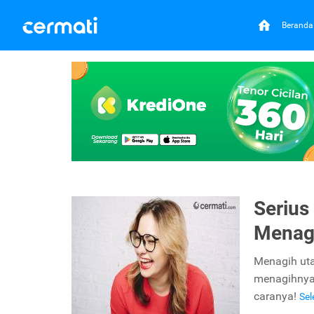
Beranda
Serius
Menag
Menagih uta
menagihnya 
caranya!
Se