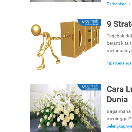
Perbankan
•
9 Stra
Terjebak d
berarti kita
melunasiny
Tips Keuanga
Cara L
Dunia
Bagaimana c
meninggal? 
Selengkapny