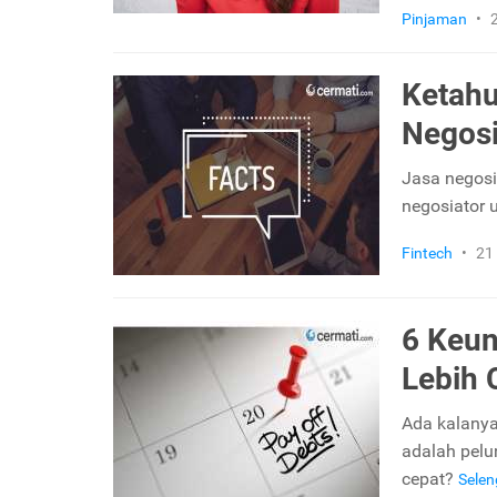
Pinjaman
•
Ketahu
Negosi
Jasa negosi
negosiator 
Fintech
•
21
6 Keun
Lebih 
Ada kalanya
adalah pelu
cepat?
Sele