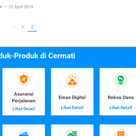
n
•
22 April 2016
1
‹
2
duk-Produk di Cermati
Asuransi
Emas Digital
Reksa Dana
Perjalanan
Lihat Detail
Lihat Detail
Lihat Detail