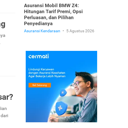
Asuransi Mobil BMW Z4:
Hitungan Tarif Premi, Opsi
Perluasan, dan Pilihan
ng
Penyedianya
Asuransi Kendaraan
•
5 Agustus 2026
nya
.
sar?
dian
dari