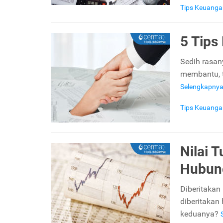
Tips Keuanga
5 Tips
Sedih rasan
membantu, ta
Selengkapny
Tips Keuanga
Nilai 
Hubung
Diberitakan
diberitakan
keduanya?