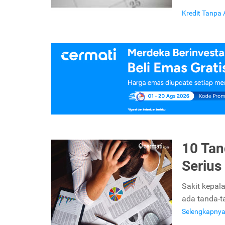
Kredit Tanpa
10 Ta
Serius
Sakit kepal
ada tanda-t
Selengkapny