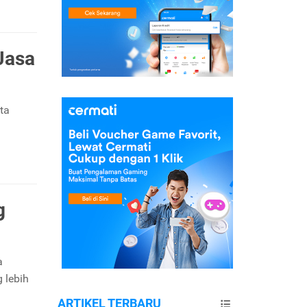
Jasa
ta
g
a
 lebih
ARTIKEL TERBARU