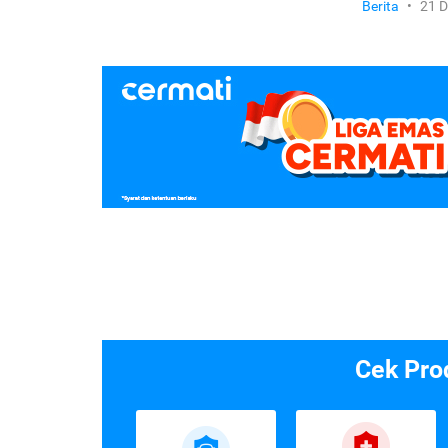
Berita
•
21 
Cek Pro