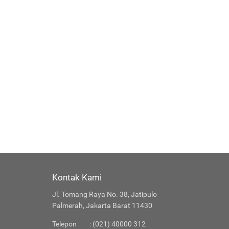
Kontak Kami
Jl. Tomang Raya No. 38, Jatipulo
Palmerah, Jakarta Barat 11430
Telepon
: (021) 40000 312