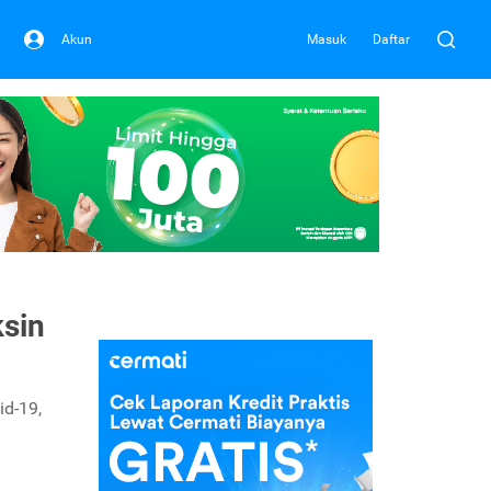
Akun
Masuk
Daftar
ksin
id-19,