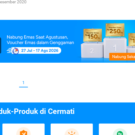
Desember 2020
1
duk-Produk di Cermati