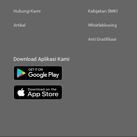
Hubungi Kami
Kebijakan SMKI
Artikel
Whistleblowing
Anti Gratifikasi
Download Aplikasi Kami