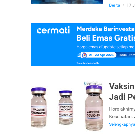
Berita
•
17 J
Vaksin
Jadi P
Hore akhirn
Kesehatan. 
Selengkapny