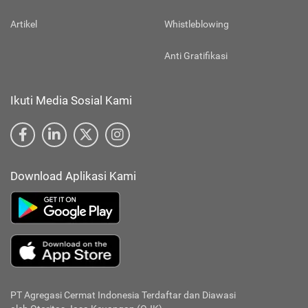
Artikel
Whistleblowing
Anti Gratifikasi
Ikuti Media Sosial Kami
Download Aplikasi Kami
PT Agregasi Cermat Indonesia
Terdaftar dan Diawasi