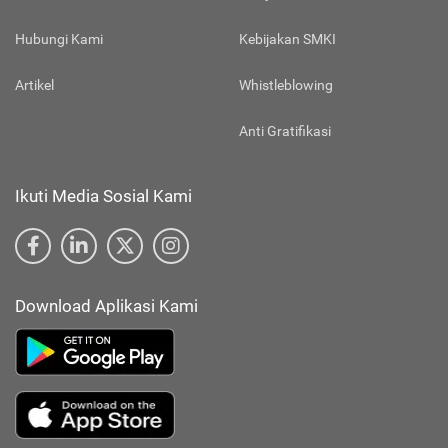
Hubungi Kami
Kebijakan SMKI
Artikel
Whistleblowing
Anti Gratifikasi
Ikuti Media Sosial Kami
Download Aplikasi Kami