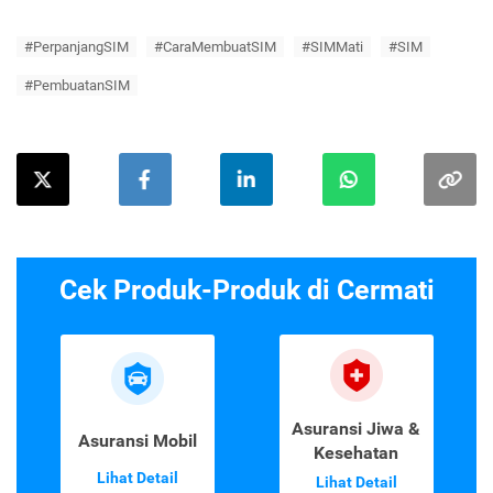
#PerpanjangSIM
#CaraMembuatSIM
#SIMMati
#SIM
#PembuatanSIM
Cek Produk-Produk di Cermati
Asuransi Jiwa &
Asuransi Mobil
Kesehatan
Lihat Detail
Lihat Detail