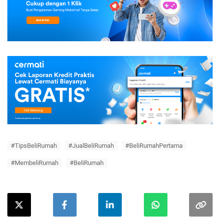
#TipsBeliRumah
#JualBeliRumah
#BeliRumahPertama
#MembeliRumah
#BeliRumah