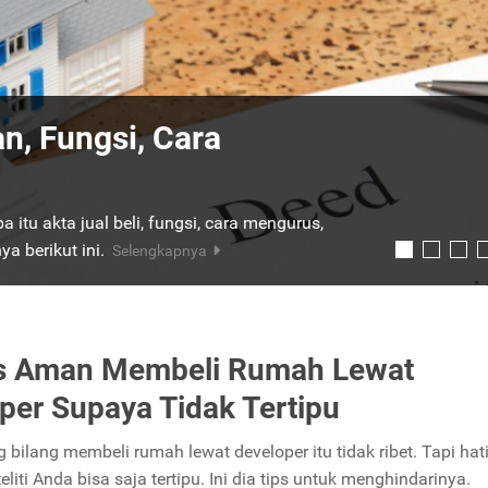
ng PPJB Sebelum
nah
lai dari perbedaannya dengan AJB, jenis-
nuhi:
Selengkapnya
ps Aman Membeli Rumah Lewat
per Supaya Tidak Tertipu
bilang membeli rumah lewat developer itu tidak ribet. Tapi hati-
teliti Anda bisa saja tertipu. Ini dia tips untuk menghindarinya.