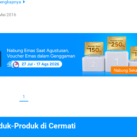
lengkapnya
Mei 2016
1
duk-Produk di Cermati