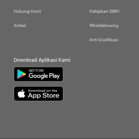
Hubungi Kami
Kebijakan SMKI
Artikel
Whistleblowing
Anti Gratifikasi
Download Aplikasi Kami