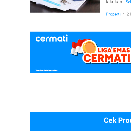
lakukan :
Se
Properti
•
2 
Cek Pro