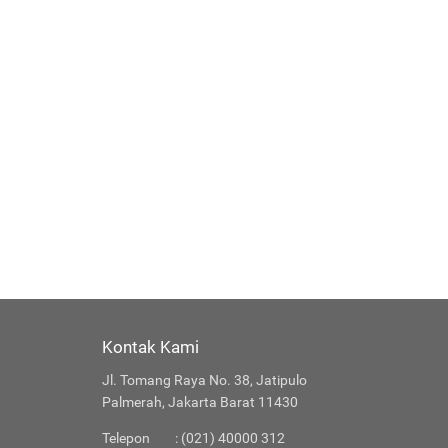
Kontak Kami
Jl. Tomang Raya No. 38, Jatipulo
Palmerah, Jakarta Barat 11430
Telepon
: (021) 40000 312