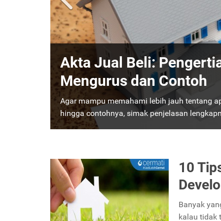
Penting, Pahami Tenta
Melakukan Jual Beli Ta
Berikut adalah penjelasan mengenai PPJB, mu
jenisnya dan persyaratannya yang harus dipe
10 Ti
Develo
Banyak yang 
kalau tidak 