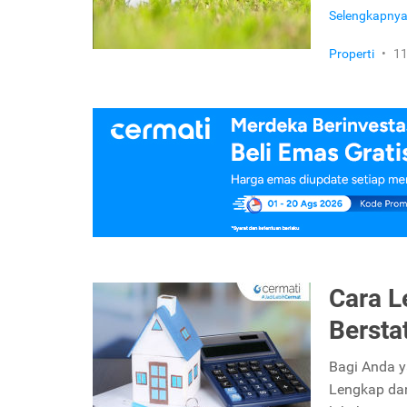
Selengkapny
Properti
•
11
Cara 
Bersta
Bagi Anda y
Lengkap da