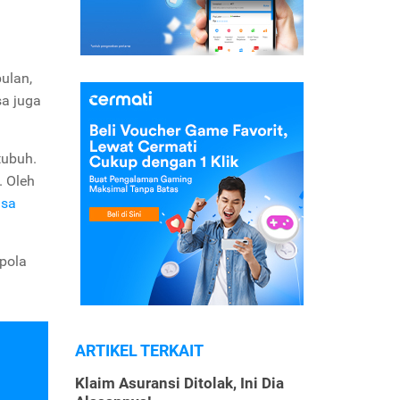
ulan,
sa juga
tubuh.
. Oleh
asa
 pola
ARTIKEL TERKAIT
Klaim Asuransi Ditolak, Ini Dia