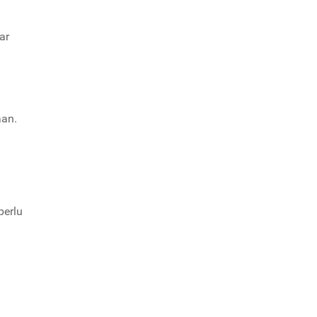
ar
aan.
perlu