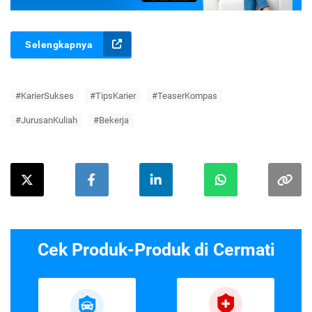
Selengkapnya
#KarierSukses
#TipsKarier
#TeaserKompas
#JurusanKuliah
#Bekerja
Cek Produk-Produk di Cermati