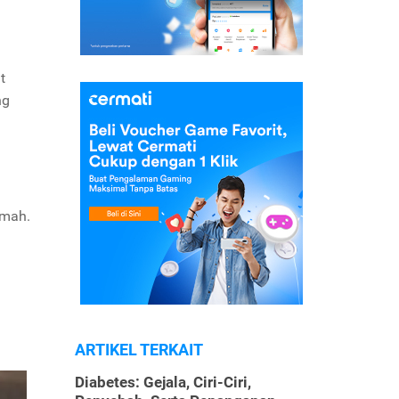
t
ng
umah.
ARTIKEL TERKAIT
Diabetes: Gejala, Ciri-Ciri,