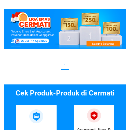
1
Cek Produk-Produk di Cermati
Asuransi Jiwa &