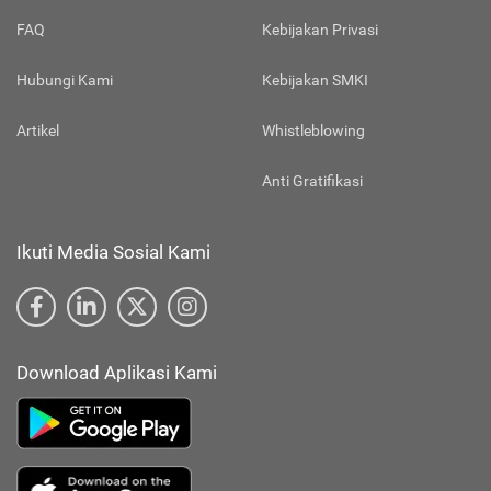
FAQ
Kebijakan Privasi
Hubungi Kami
Kebijakan SMKI
Artikel
Whistleblowing
Anti Gratifikasi
Ikuti Media Sosial Kami
Download Aplikasi Kami