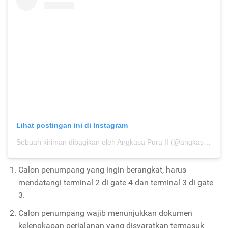
Lihat postingan ini di Instagram
Sebuah kiriman dibagikan oleh Angkasa Pura II (@angkasapura2)
Calon penumpang yang ingin berangkat, harus
mendatangi terminal
2 di
gate 4 dan terminal 3
di
gate
3.
Calon penumpang wajib menunjukkan dokumen
kelengkapan perjalanan yang disyaratkan termasuk