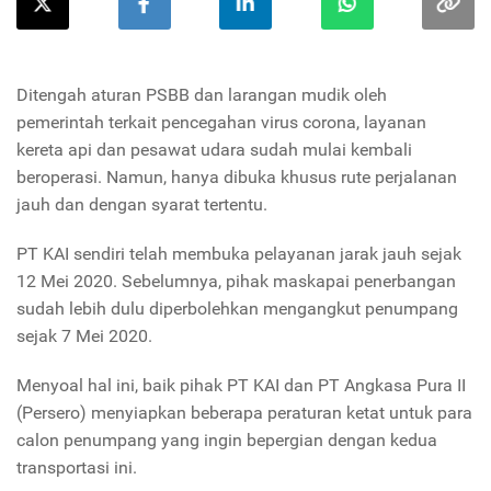
Ditengah aturan PSBB dan larangan mudik oleh
pemerintah terkait pencegahan virus corona,
layanan
kereta api dan
pesawat udara
sudah
mulai
kembali
beroperasi
. Namun, hanya dibuka khusus rute
perjalanan
jauh
dan dengan syarat tertentu
.
PT KAI
sendiri
telah membuka pelayanan jarak jauh sejak
12 Mei 2020
.
S
e
belumnya, pihak
maskapai penerbangan
sudah
lebih dulu diperbolehkan
mengangkut penumpang
sejak 7 Mei 2020.
Menyoal hal ini, b
aik pihak PT KAI dan
PT
Angkasa Pura II
(Persero)
menyiapkan
beberapa peraturan
ketat
untuk para
calon penumpang yang ingin bepergian dengan kedua
transportasi ini.