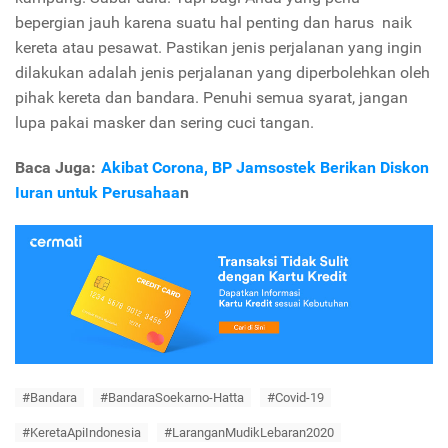
bepergian jauh karena suatu
hal penting dan harus
naik
kereta atau pesawat. Pastikan jenis perjalanan yang ingin
dilakukan adalah jenis perjalanan yang diperbolehkan oleh
pihak kereta dan bandara.
P
enuhi
semua
syarat, jangan
lupa
pakai
masker
dan sering cuci tangan.
Baca Juga:
Akibat Corona, BP Jamsostek Berikan Diskon
Iuran untuk Perusahaa
n
#Bandara
#BandaraSoekarno-Hatta
#Covid-19
#KeretaApiIndonesia
#LaranganMudikLebaran2020