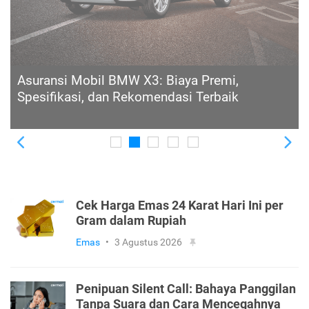
Asuransi Mobil BMW X4: Pilihan Jenis Premi,
Fitur Perluasan, dan Rekomendasi
Previous
Ne
Cek Harga Emas 24 Karat Hari Ini per
Gram dalam Rupiah
Emas
•
3 Agustus 2026
Penipuan Silent Call: Bahaya Panggilan
Tanpa Suara dan Cara Mencegahnya