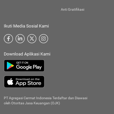
Anti Gratifikasi
Ikuti Media Sosial Kami
Download Aplikasi Kami
PT Agregasi Cermat Indonesia
Terdaftar dan Diawasi
oleh Otoritas Jasa Keuangan (OJK)