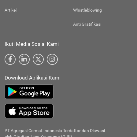
Artikel
Whistleblowing
Anti Gratifikasi
Ikuti Media Sosial Kami
Download Aplikasi Kami
PT Agregasi Cermat Indonesia
Terdaftar dan Diawasi
oleh Otoritas Jasa Keuangan (OJK)