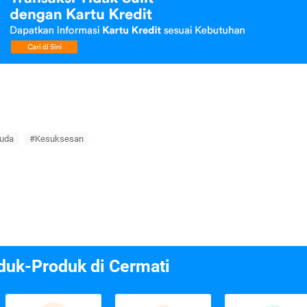
uda
#Kesuksesan
duk-Produk di Cermati