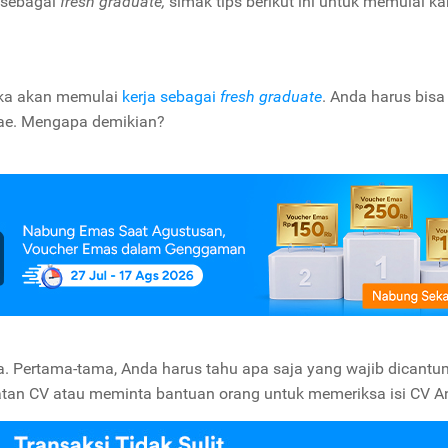
s sebagai
fresh graduate,
simak tips berikut ini untuk memulai kar
ika akan memulai
kerja sebagai
fresh graduate
. Anda harus bisa
ae. Mengapa demikian?
ja. Pertama-tama, Anda harus tahu apa saja yang wajib dicant
an CV atau meminta bantuan orang untuk memeriksa isi CV A