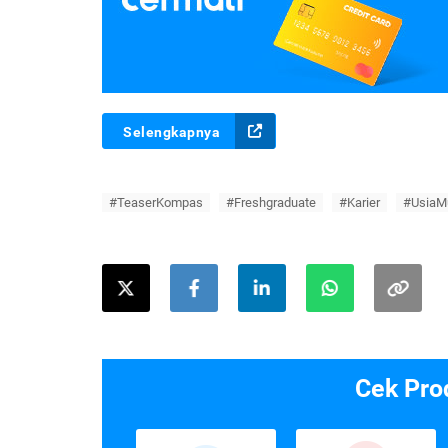
Selengkapnya
#TeaserKompas
#Freshgraduate
#Karier
#UsiaM
Cek Pro