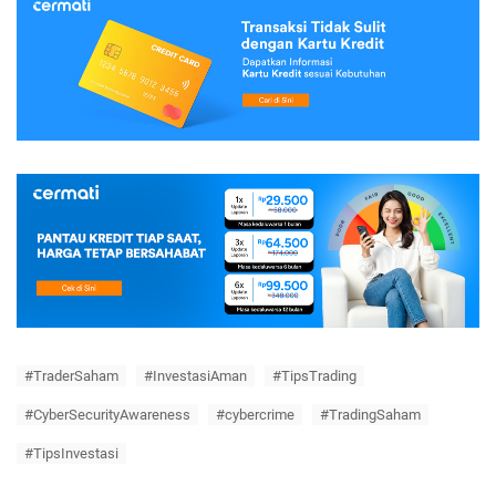
#TraderSaham
#InvestasiAman
#TipsTrading
#CyberSecurityAwareness
#cybercrime
#TradingSaham
#TipsInvestasi