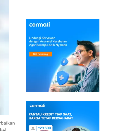
rbaikan
kel