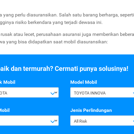
ja yang perlu diasuransikan. Salah satu barang berharga, sepert
ginya risiko berkendara yang terjadi dewasa ini.
l rusak atau lecet, perusahaan asuransi juga memberikan beber
ewa yang bisa didapatkan saat mobil diasuransikan:
baik dan termurah? Cermati punya solusinya!
k Mobil
Model Mobil
OTA
TOYOTA INNOVA
Mobil
Jenis Perlindungan
All Risk