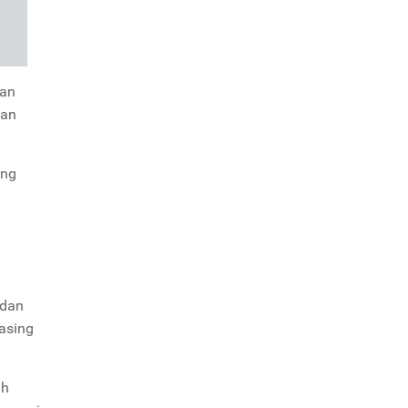
kan
tan
ung
 dan
asing
ih