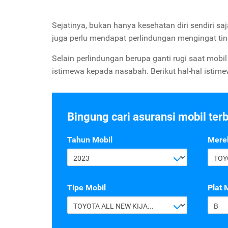
Sejatinya, bukan hanya kesehatan diri sendiri sa
juga perlu mendapat perlindungan mengingat ting
Selain perlindungan berupa ganti rugi saat mobi
istimewa kepada nasabah. Berikut hal-hal istim
Bingung cari asuransi mobil ter
Tahun Mobil
Mere
2023
TOY
Tipe Mobil
Plat 
TOYOTA ALL NEW KIJANG INNOVA G 2.4 A/T DIESEL
B