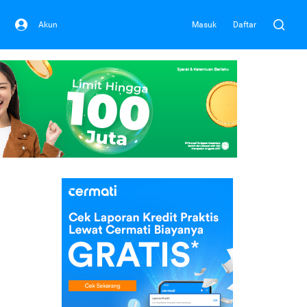
Akun
Masuk
Daftar