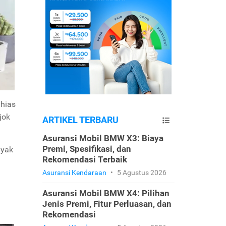
 hias
jok
ARTIKEL TERBARU
Asuransi Mobil BMW X3: Biaya
Premi, Spesifikasi, dan
nyak
Rekomendasi Terbaik
Asuransi Kendaraan
•
5 Agustus 2026
Asuransi Mobil BMW X4: Pilihan
Jenis Premi, Fitur Perluasan, dan
Rekomendasi