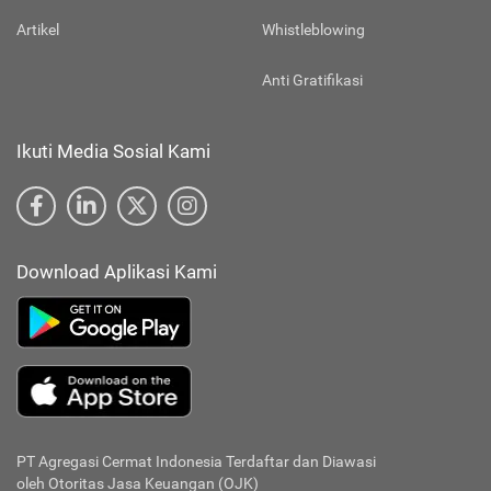
Artikel
Whistleblowing
Anti Gratifikasi
Ikuti Media Sosial Kami
Download Aplikasi Kami
PT Agregasi Cermat Indonesia
Terdaftar dan Diawasi
oleh Otoritas Jasa Keuangan (OJK)