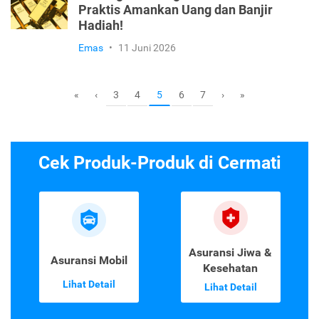
Praktis Amankan Uang dan Banjir
Hadiah!
Emas
•
11 Juni 2026
3
4
6
7
«
‹
5
›
»
Cek Produk-Produk di Cermati
Asuransi Jiwa &
Asuransi Mobil
Kesehatan
Lihat Detail
Lihat Detail