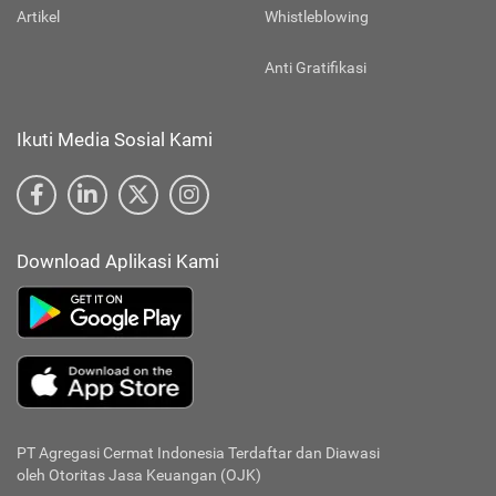
Artikel
Whistleblowing
Anti Gratifikasi
Ikuti Media Sosial Kami
Download Aplikasi Kami
PT Agregasi Cermat Indonesia
Terdaftar dan Diawasi
oleh Otoritas Jasa Keuangan (OJK)