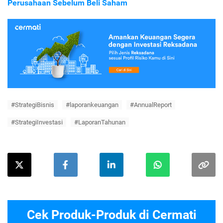
Perusahaan Sebelum Beli Saham
#StrategiBisnis
#laporankeuangan
#AnnualReport
#StrategiInvestasi
#LaporanTahunan
Cek Produk-Produk di Cermati