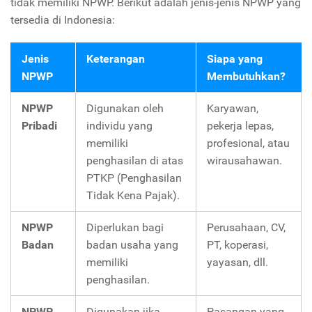
tidak memiliki NPWP. Berikut adalah jenis-jenis NPWP yang
tersedia di Indonesia:
Jenis
Keterangan
Siapa yang
NPWP
Membutuhkan?
NPWP
Digunakan oleh
Karyawan,
Pribadi
individu yang
pekerja lepas,
memiliki
profesional, atau
penghasilan di atas
wirausahawan.
PTKP (Penghasilan
Tidak Kena Pajak).
NPWP
Diperlukan bagi
Perusahaan, CV,
Badan
badan usaha yang
PT, koperasi,
memiliki
yayasan, dll.
penghasilan.
NPWP
Digunakan jika
Pasangan yang