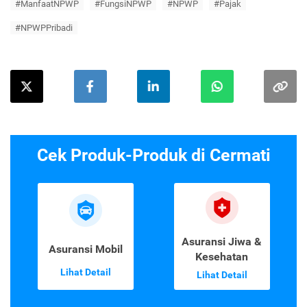
#ManfaatNPWP
#FungsiNPWP
#NPWP
#Pajak
#NPWPPribadi
Cek Produk-Produk di Cermati
Asuransi Jiwa &
Asuransi Mobil
Kesehatan
Lihat Detail
Lihat Detail