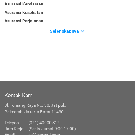
Asuransi Kendaraan
Asuransi Kesehatan
Asuransi Perjalanan
Selengkapnya
Kontak Kami
Jl. Tomang Raya No. 38, Jatipulo
Palmerah, Jakarta Barat 11430
Telepon
:
(021) 40000 312
Jam Kerja
: (Senin-Jumat 9:00-17:00)
Email
:
cs@cermati.com