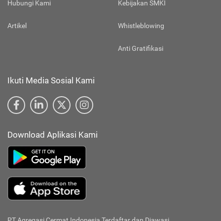
Hubungi Kami
Kebijakan SMKI
Artikel
Whistleblowing
Anti Gratifikasi
Ikuti Media Sosial Kami
Download Aplikasi Kami
PT Agregasi Cermat Indonesia
Terdaftar dan Diawasi