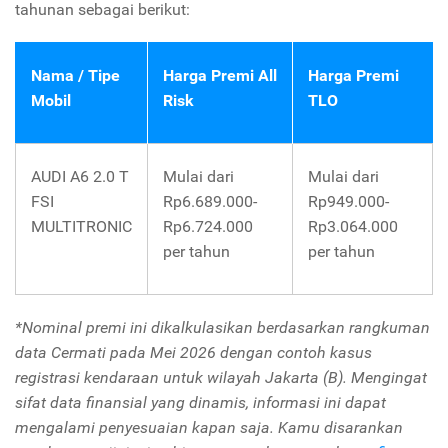
tahunan sebagai berikut:
Nama / Tipe
Harga Premi All
Harga Premi
Mobil
Risk
TLO
AUDI A6 2.0 T
Mulai dari
Mulai dari
FSI
Rp6.689.000-
Rp949.000-
MULTITRONIC
Rp6.724.000
Rp3.064.000
per tahun
per tahun
*Nominal premi ini dikalkulasikan berdasarkan rangkuman
data Cermati pada Mei 2026 dengan contoh kasus
registrasi kendaraan untuk wilayah Jakarta (B). Mengingat
sifat data finansial yang dinamis, informasi ini dapat
mengalami penyesuaian kapan saja. Kamu disarankan