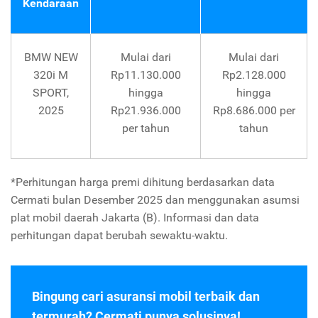
Kendaraan
BMW NEW
Mulai dari
Mulai dari
320i M
Rp11.130.000
Rp2.128.000
SPORT,
hingga
hingga
2025
Rp21.936.000
Rp8.686.000 per
per tahun
tahun
*Perhitungan harga premi dihitung berdasarkan data
Cermati bulan Desember 2025 dan menggunakan asumsi
plat mobil daerah Jakarta (B). Informasi dan data
perhitungan dapat berubah sewaktu-waktu.
Bingung cari asuransi mobil terbaik dan
termurah? Cermati punya solusinya!