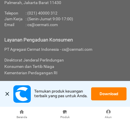
Palmerah, Jakarta Barat 11430
Telepon
:
(021) 40000 312
Jam Kerja
: (Senin-Jumat 9:00-17:00)
Email
:
cs@cermati.com
Layanan Pengaduan Konsumen
PT Agregasi Cermat Indonesia - cs@cermati.com
Direktorat Jenderal Perlindungan
Konsumen dan Tertib Niaga
Kementerian Perdagangan RI
WhatsApp: 0853 1111 1010 (Chat Only)
(Directorate General of Consumer Protection and Trade
Temukan produk keuangan 
Download
terbaik yang pas untuk Anda.
Compliance)
Cermati
Lainnya
Beranda
Produk
Akun