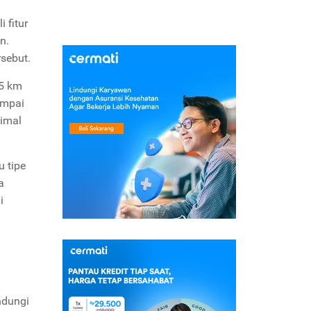
g
 fitur
n.
sebut.
15 km
ampai
simal
u tipe
a
i
ndungi