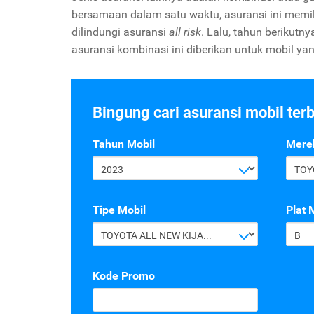
bersamaan dalam satu waktu, asuransi ini memil
dilindungi asuransi
all risk
. Lalu, tahun berikutn
asuransi kombinasi ini diberikan untuk mobil yang
Bingung cari asuransi mobil ter
Tahun Mobil
Mere
2023
TOY
Tipe Mobil
Plat 
TOYOTA ALL NEW KIJANG INNOVA G 2.4 A/T DIESEL
B
Kode Promo