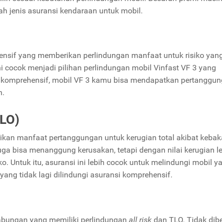
ah jenis asuransi kendaraan untuk mobil.
sif yang memberikan perlindungan manfaat untuk risiko yang
ini cocok menjadi pilihan perlindungan mobil Vinfast VF 3 yang
i komprehensif, mobil VF 3 kamu bisa mendapatkan pertanggu
n.
LO)
kan manfaat pertanggungan untuk kerugian total akibat kebak
ga bisa menanggung kerusakan, tetapi dengan nilai kerugian l
iko. Untuk itu, asuransi ini lebih cocok untuk melindungi mobil y
yang tidak lagi dilindungi asuransi komprehensif.
gabungan yang memiliki perlindungan
all risk
dan TLO. Tidak dib