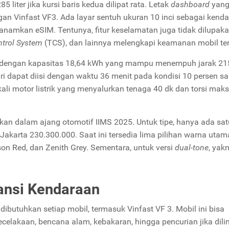
ter jika kursi baris kedua dilipat rata. Letak
dashboard
yan
an Vinfast VF3. Ada layar sentuh ukuran 10 inci sebagai kendali
anamkan eSIM. Tentunya, fitur keselamatan juga tidak dilupaka
ntrol System
(TCS), dan lainnya melengkapi keamanan mobil ter
P dengan kapasitas 18,64 kWh yang mampu menempuh jarak 2
diri dapat diisi dengan waktu 36 menit pada kondisi 10 persen s
ekali motor listrik yang menyalurkan tenaga 40 dk dan torsi mak
erkan dalam ajang otomotif IIMS 2025. Untuk tipe, hanya ada sat
akarta 230.300.000. Saat ini tersedia lima pilihan warna utam
imson Red, dan Zenith Grey. Sementara, untuk versi
dual-tone
, yakn
ansi Kendaraan
dibutuhkan setiap mobil, termasuk Vinfast VF 3. Mobil ini bisa
celakaan, bencana alam, kebakaran, hingga pencurian jika dili