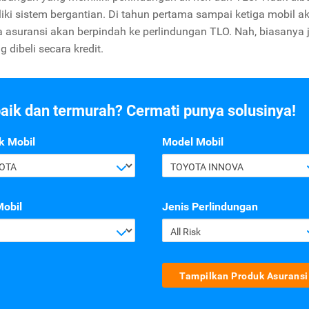
iki sistem bergantian. Di tahun pertama sampai ketiga mobil a
ya asuransi akan berpindah ke perlindungan TLO. Nah, biasanya 
 dibeli secara kredit.
baik dan termurah? Cermati punya solusinya!
k Mobil
Model Mobil
OTA
TOYOTA INNOVA
Mobil
Jenis Perlindungan
All Risk
Tampilkan Produk Asuransi