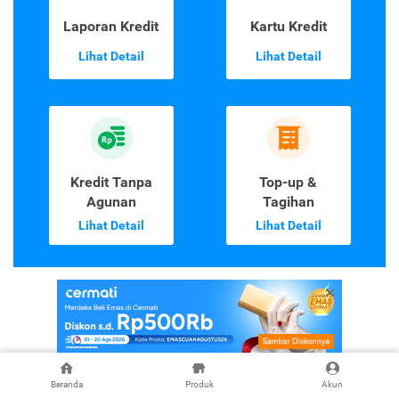
Laporan Kredit
Kartu Kredit
Lihat Detail
Lihat Detail
Kredit Tanpa
Top-up &
Agunan
Tagihan
Lihat Detail
Lihat Detail
ARTIKEL TERKAIT
Beranda
Produk
Akun