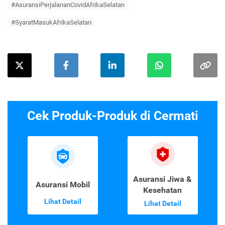
#AsuransiPerjalananCovidAfrikaSelatan
#SyaratMasukAfrikaSelatan
Cek Produk-Produk di Cermati
Asuransi Jiwa &
Asuransi Mobil
Kesehatan
Lihat Detail
Lihat Detail