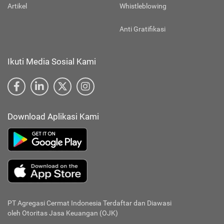
Artikel
Whistleblowing
Anti Gratifikasi
Ikuti Media Sosial Kami
Download Aplikasi Kami
PT Agregasi Cermat Indonesia
Terdaftar dan Diawasi
oleh Otoritas Jasa Keuangan (OJK)