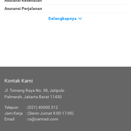
Asuransi Kesehatan
Asuransi Perjalanan
Selengkapnya
Kontak Kami
Jl. Tomang Raya No. 38, Jatipulo
Palmerah, Jakarta Barat 11430
Telepon
:
(021) 40000 312
Jam Kerja
: (Senin-Jumat 9:00-17:00)
Email
:
cs@cermati.com