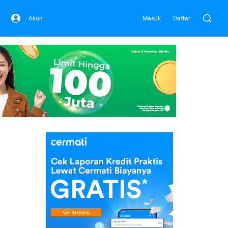
Akun
Masuk
Daftar