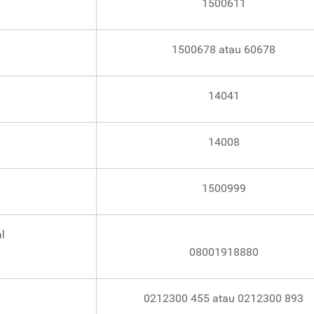
1500611
1500678 atau 60678
14041
14008
1500999
l
08001918880
0212300 455 atau 0212300 893