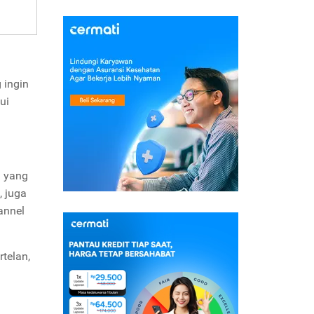
 ingin
ui
i yang
, juga
annel
telan,