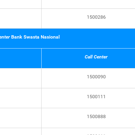
1500286
enter
Bank Swasta Nasional
Call Center
1500090
1500111
1500888