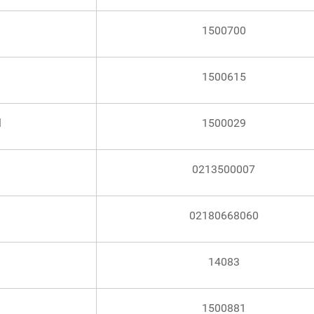
1500700
1500615
l
1500029
0213500007
02180668060
14083
1500881