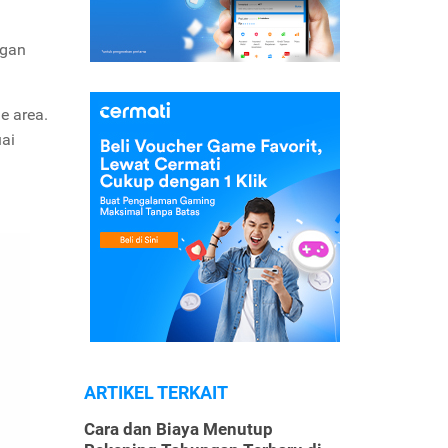
ggan
e area.
uai
ARTIKEL TERKAIT
Cara dan Biaya Menutup