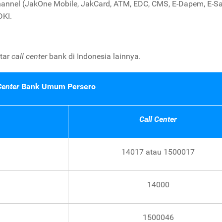
E-Channel (JakOne Mobile, JakCard, ATM, EDC, CMS, E-Dapem, E-S
KI.
ftar
call center
bank di Indonesia lainnya.
Center
Bank Umum Persero
Call Center
14017 atau 1500017
14000
1500046