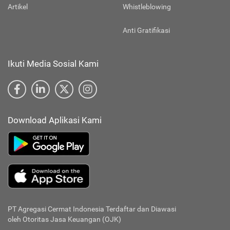
Artikel
Whistleblowing
Anti Gratifikasi
Ikuti Media Sosial Kami
Download Aplikasi Kami
PT Agregasi Cermat Indonesia
Terdaftar dan Diawasi
oleh Otoritas Jasa Keuangan (OJK)