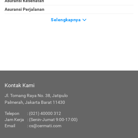
Asuransi Kesehatan
Asuransi Perjalanan
Selengkapnya
Kontak Kami
Jl. Tomang Raya No. 38, Jatipulo
Palmerah, Jakarta Barat 11430
Telepon
:
(021) 40000 312
Jam Kerja
: (Senin-Jumat 9:00-17:00)
Email
:
cs@cermati.com