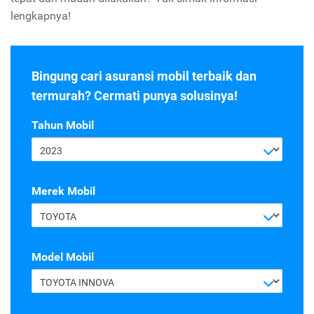
lengkapnya!
Bingung cari asuransi mobil terbaik dan
termurah? Cermati punya solusinya!
Tahun Mobil
2023
Merek Mobil
TOYOTA
Model Mobil
TOYOTA INNOVA