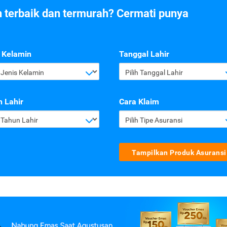
n terbaik dan termurah? Cermati punya
 Kelamin
Tanggal Lahir
h Jenis Kelamin
Pilih Tanggal Lahir
 Lahir
Cara Klaim
h Tahun Lahir
Pilih Tipe Asuransi
Tampilkan Produk Asuransi