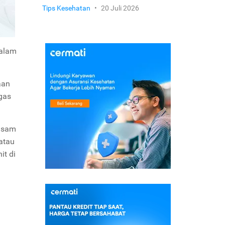
Tips Kesehatan
•
20 Juli 2026
Dalam
aan
gas
 asam
atau
it di