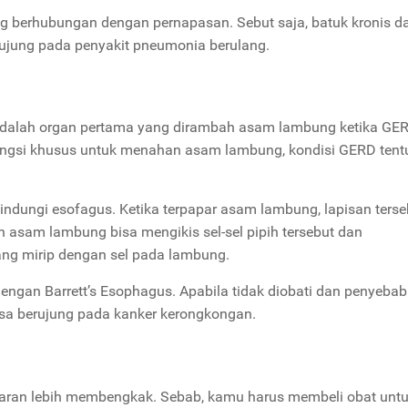
ng berhubungan dengan pernapasan. Sebut saja, batuk kronis d
ujung pada penyakit pneumonia berulang.
 adalah organ pertama yang dirambah asam lambung ketika GE
i fungsi khusus untuk menahan asam lambung, kondisi GERD tent
elindungi esofagus. Ketika terpapar asam lambung, lapisan terse
asam lambung bisa mengikis sel-sel pipih tersebut dan
ng mirip dengan sel pada lambung.
dengan Barrett’s Esophagus. Apabila tidak diobati dan penyeba
 bisa berujung pada kanker kerongkongan.
aran lebih membengkak. Sebab, kamu harus membeli obat unt