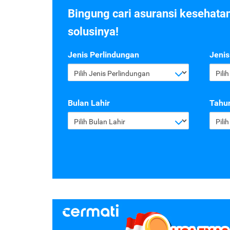
Bingung cari asuransi kesehata
solusinya!
Jenis Perlindungan
Jenis
Pilih Jenis Perlindungan
Pili
Bulan Lahir
Tahun
Pilih Bulan Lahir
Pili