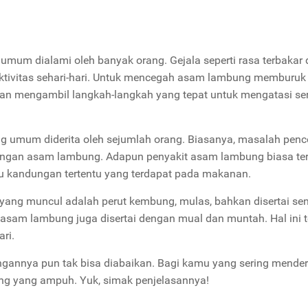
um dialami oleh banyak orang. Gejala seperti rasa terbakar d
tivitas sehari-hari. Untuk mencegah asam lambung memburuk
an mengambil langkah-langkah yang tepat untuk mengatasi se
g umum diderita oleh sejumlah orang. Biasanya, masalah pen
dengan asam lambung. Adapun penyakit asam lambung biasa ter
u kandungan tertentu yang terdapat pada makanan.
yang muncul adalah perut kembung, mulas, bahkan disertai se
 asam lambung juga disertai dengan mual dan muntah. Hal ini 
ri.
annya pun tak bisa diabaikan. Bagi kamu yang sering mender
ung yang ampuh. Yuk, simak penjelasannya!