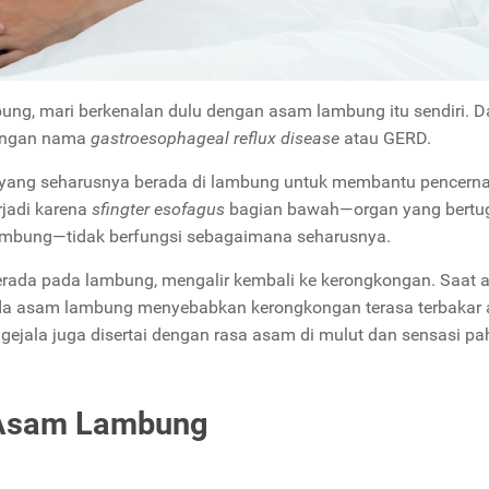
ng, mari berkenalan dulu dengan asam lambung itu sendiri. 
dengan nama
gastroesophageal reflux disease
atau GERD.
 yang seharusnya berada di lambung untuk membantu pencern
rjadi karena
sfingter esofagus
bagian bawah—organ yang bertu
ambung—tidak berfungsi sebagaimana seharusnya.
erada pada lambung, mengalir kembali ke kerongkongan. Saat
ada asam lambung menyebabkan kerongkongan terasa terbakar 
gejala juga disertai dengan rasa asam di mulut dan sensasi pah
 Asam Lambung