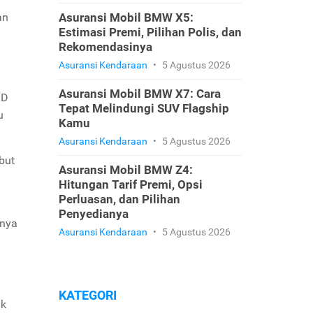
an
Asuransi Mobil BMW X5:
Estimasi Premi, Pilihan Polis, dan
Rekomendasinya
Asuransi Kendaraan
•
5 Agustus 2026
Asuransi Mobil BMW X7: Cara
RD
Tepat Melindungi SUV Flagship
u
Kamu
Asuransi Kendaraan
•
5 Agustus 2026
but
Asuransi Mobil BMW Z4:
Hitungan Tarif Premi, Opsi
Perluasan, dan Pilihan
Penyedianya
bnya
Asuransi Kendaraan
•
5 Agustus 2026
KATEGORI
uk