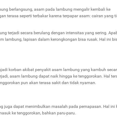
ambung berlangsung, asam pada lambung mengalir kembali ke
n terasa seperti terbakar karena terpapar asam: cairan yang t
ng terjadi secara berulang dengan intensitas yang sering. Apab
m lambung, lapisan dalam kerongkongan bisa rusak. Hal ini bi
njadi korban akibat penyakit asam lambung yang kambuh seca
rjadi, asam lambung dapat naik hingga ke tenggorokan.
Hal ter
nggorokan pun akan terasa sakit dan tidak nyaman.
 juga dapat menimbulkan masalah pada pernapasan. Hal ini 
masuk ke tenggorokan, bahkan paru-paru.