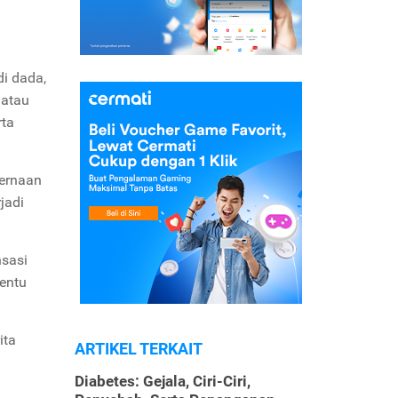
i dada,
 atau
rta
cernaan
jadi
nsasi
tentu
ita
ARTIKEL TERKAIT
Diabetes: Gejala, Ciri-Ciri,