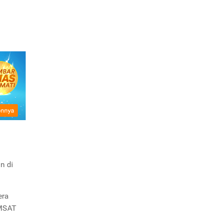
n di
era
AMSAT