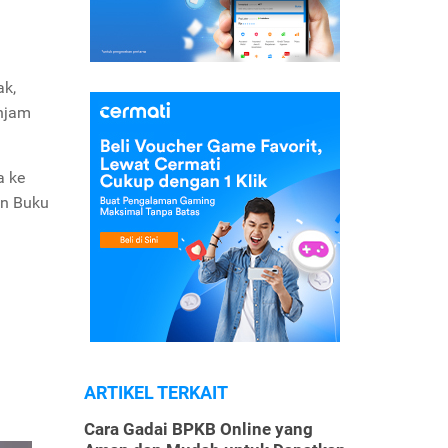
ak,
injam
a ke
an Buku
ARTIKEL TERKAIT
Cara Gadai BPKB Online yang