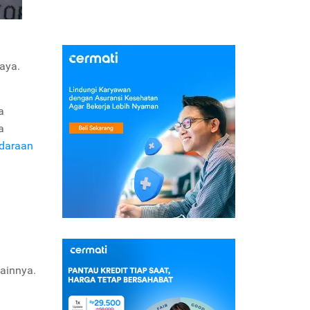
aya.
a
a
ndaraan
lainnya.