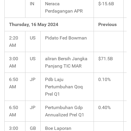
IN
Neraca
$-15.6B
Perdagangan APR
Thursday, 16 May 2024
Previous
C
2:20
US
Pidato Fed Bowman
AM
3:00
US
aliran Bersih Jangka
$71.5B
$
AM
Panjang TIC MAR
6:50
JP
Pdb Laju
0.10%
-
AM
Pertumbuhan Qoq
Prel Q1
6:50
JP
Pertumbuhan Gdp
0.40%
-
AM
Annualized Prel Q1
3:00
GB
Boe Laporan