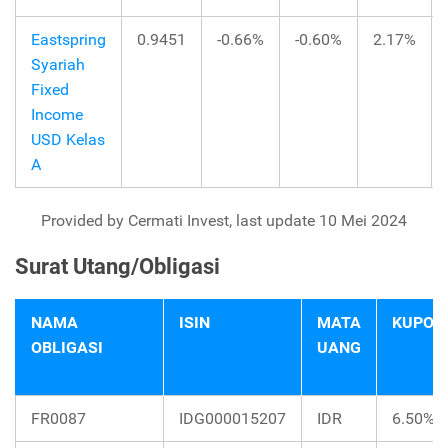
Eastspring
0.9451
-0.66%
-0.60%
2.17%
Syariah
Fixed
Income
USD Kelas
A
Provided by Cermati Invest, last update 10 Mei 2024
Surat Utang/Obligasi
NAMA
ISIN
MATA
KUPON
OBLIGASI
UANG
FR0087
IDG000015207
IDR
6.50%