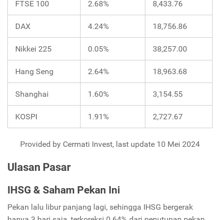
FTSE 100
2.68%
8,433.76
DAX
4.24%
18,756.86
Nikkei 225
0.05%
38,257.00
Hang Seng
2.64%
18,963.68
Shanghai
1.60%
3,154.55
KOSPI
1.91%
2,727.67
Provided by Cermati Invest, last update 10 Mei 2024
Ulasan Pasar
IHSG & Saham Pekan Ini
Pekan lalu libur panjang lagi, sehingga IHSG bergerak
hanya 3 hari saja, terkoreksi 0.64% dari penutupan pekan