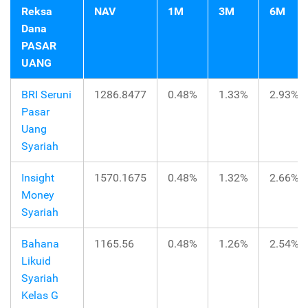
Reksa
NAV
1M
3M
6M
Dana
PASAR
UANG
BRI Seruni
1286.8477
0.48%
1.33%
2.93%
Pasar
Uang
Syariah
Insight
1570.1675
0.48%
1.32%
2.66%
Money
Syariah
Bahana
1165.56
0.48%
1.26%
2.54%
Likuid
Syariah
Kelas G