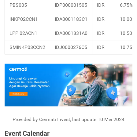
PBS005
IDP000001505
IDR
6.75%
INKP02CCN1
IDA0001183C1
IDR
10.00%
LPPI02ACN1
IDA0001331A0
IDR
10.50%
SMINKP03CCN2
IDJ0000276C5
IDR
10.75%
Provided by Cermati Invest, last update 10 Mei 2024
Event Calendar