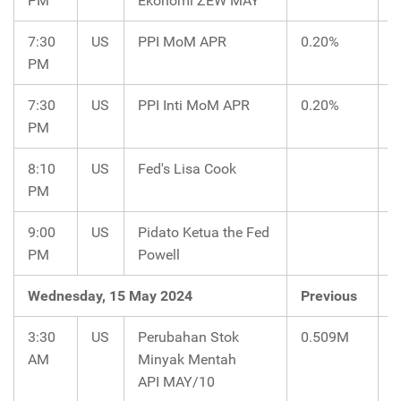
PM
Ekonomi ZEW MAY
7:30
US
PPI MoM APR
0.20%
0
PM
7:30
US
PPI Inti MoM APR
0.20%
0
PM
8:10
US
Fed's Lisa Cook
PM
9:00
US
Pidato Ketua the Fed
PM
Powell
Wednesday, 15 May 2024
Previous
C
3:30
US
Perubahan Stok
0.509M
1
AM
Minyak Mentah
API MAY/10