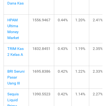
Dana Kas
HPAM
1556.9467
0.44%
1.20%
2.41%
Ultima
Money
Market
TRIM Kas
1832.8451
0.43%
1.19%
2.35%
2 Kelas A
BRI Seruni
1695.8386
0.42%
1.22%
2.33%
Pasar
Uang III
Sequis
1390.5523
0.42%
1.14%
2.27%
Liquid
Prima