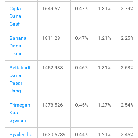
Cipta
1649.62
0.47%
1.31%
2.79%
Dana
Cash
Bahana
1811.28
0.47%
1.21%
2.25%
Dana
Likuid
Setiabudi
1452.938
0.46%
1.31%
2.63%
Dana
Pasar
Uang
Trimegah
1378.526
0.45%
1.27%
2.54%
Kas
Syariah
Syailendra
1630.6739
0.44%
1.21%
2.45%