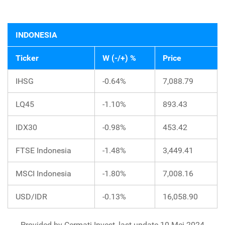
INDONESIA
Ticker
W (-/+) %
Price
IHSG
-0.64%
7,088.79
LQ45
-1.10%
893.43
IDX30
-0.98%
453.42
FTSE Indonesia
-1.48%
3,449.41
MSCI Indonesia
-1.80%
7,008.16
USD/IDR
-0.13%
16,058.90
Provided by Cermati Invest, last update 10 Mei 2024