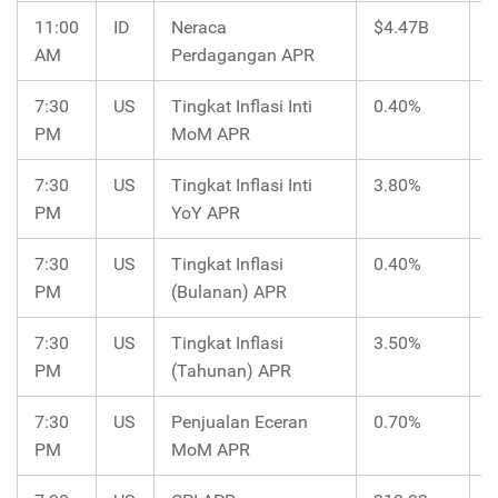
11:00
ID
Neraca
$4.47B
AM
Perdagangan APR
7:30
US
Tingkat Inflasi Inti
0.40%
0
PM
MoM APR
7:30
US
Tingkat Inflasi Inti
3.80%
PM
YoY APR
7:30
US
Tingkat Inflasi
0.40%
0
PM
(Bulanan) APR
7:30
US
Tingkat Inflasi
3.50%
3
PM
(Tahunan) APR
7:30
US
Penjualan Eceran
0.70%
0
PM
MoM APR