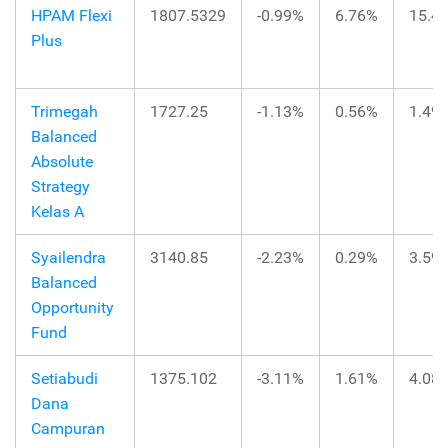
HPAM Flexi
1807.5329
-0.99%
6.76%
15.4
Plus
Trimegah
1727.25
-1.13%
0.56%
1.49
Balanced
Absolute
Strategy
Kelas A
Syailendra
3140.85
-2.23%
0.29%
3.59
Balanced
Opportunity
Fund
Setiabudi
1375.102
-3.11%
1.61%
4.08
Dana
Campuran