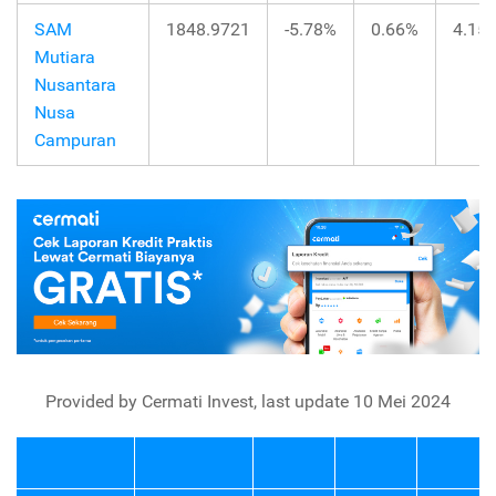
SAM
1848.9721
-5.78%
0.66%
4.15
Mutiara
Nusantara
Nusa
Campuran
Provided by Cermati Invest, last update 10 Mei 2024