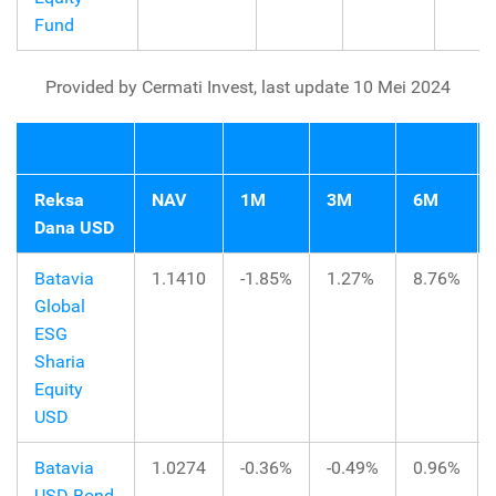
Fund
Provided by Cermati Invest, last update 10 Mei 2024
Reksa
NAV
1M
3M
6M
Dana USD
Batavia
1.1410
-1.85%
1.27%
8.76%
Global
ESG
Sharia
Equity
USD
Batavia
1.0274
-0.36%
-0.49%
0.96%
USD Bond