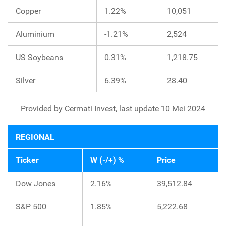
Copper
1.22%
10,051
Aluminium
-1.21%
2,524
US Soybeans
0.31%
1,218.75
Silver
6.39%
28.40
Provided by Cermati Invest, last update 10 Mei 2024
REGIONAL
Ticker
W (-/+) %
Price
Dow Jones
2.16%
39,512.84
S&P 500
1.85%
5,222.68