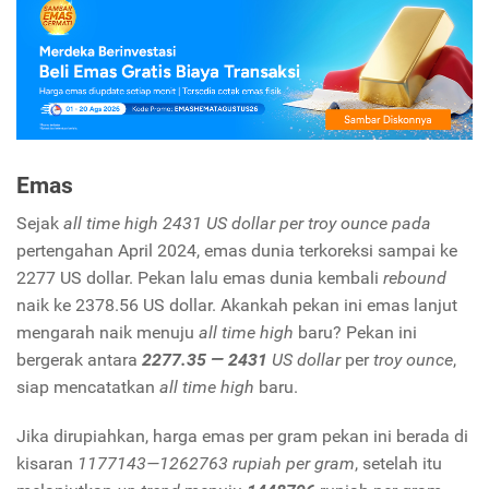
Emas
Sejak
all time high 2431 US dollar per troy ounce pada
pertengahan April 2024, emas dunia terkoreksi sampai ke
2277 US dollar. Pekan lalu emas dunia kembali
rebound
naik ke 2378.56 US dollar. Akankah pekan ini emas lanjut
mengarah naik menuju
all time high
baru?
Pekan ini
bergerak antara
2277.35 — 2431
US dollar
per
troy ounce
,
siap mencatatkan
all time high
baru.
Jika dirupiahkan, harga emas per gram pekan ini berada di
kisaran
1177143—1262763 rupiah per gram
, setelah itu