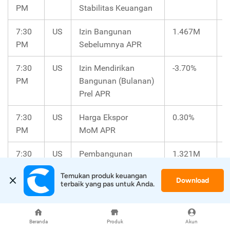
PM
Stabilitas Keuangan
7:30
US
Izin Bangunan
1.467M
1
PM
Sebelumnya APR
7:30
US
Izin Mendirikan
-3.70%
PM
Bangunan (Bulanan)
Prel APR
7:30
US
Harga Ekspor
0.30%
0
PM
MoM APR
7:30
US
Pembangunan
1.321M
1
PM
Hunian Baru APR
Temukan produk keuangan 
Download
terbaik yang pas untuk Anda.
7:30
US
Housing Starts
-14.70%
PM
(Bulanan) APR
Beranda
Produk
Akun
7:30
US
Harga Impor
0.40%
0