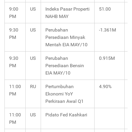
9:00
US
Indeks Pasar Properti
51.00
5
PM
NAHB MAY
9:30
US
Perubahan
-1.361M
PM
Persediaan Minyak
Mentah EIA MAY/10
9:30
US
Perubahan
0.915M
PM
Persediaan Bensin
EIA MAY/10
11:00
RU
Pertumbuhan
4.90%
5
PM
Ekonomi YoY
Perkiraan Awal Q1
11:00
US
Pidato Fed Kashkari
PM