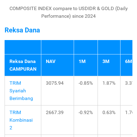
COMPOSITE INDEX compare to USDIDR & GOLD (Daily
Performance) since 2024
Reksa Dana
Reksa Dana
NAV
1M
3M
6M
CAMPURAN
TRIM
3075.94
-0.85%
1.87%
3.37
Syariah
Berimbang
TRIM
2667.39
-0.92%
0.63%
1.76
Kombinasi
2