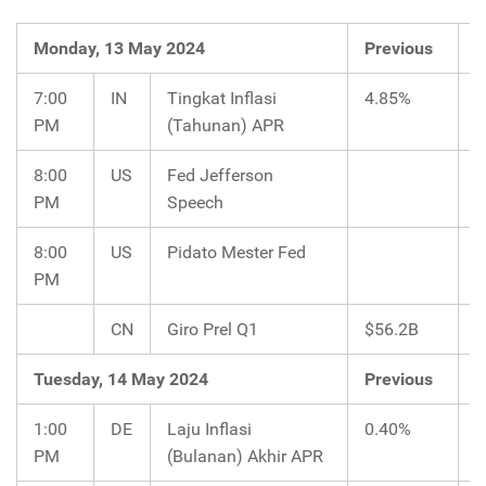
Monday, 13 May 2024
Previous
C
7:00
IN
Tingkat Inflasi
4.85%
4
PM
(Tahunan) APR
8:00
US
Fed Jefferson
PM
Speech
8:00
US
Pidato Mester Fed
PM
CN
Giro Prel Q1
$56.2B
Tuesday, 14 May 2024
Previous
C
1:00
DE
Laju Inflasi
0.40%
0
PM
(Bulanan) Akhir APR