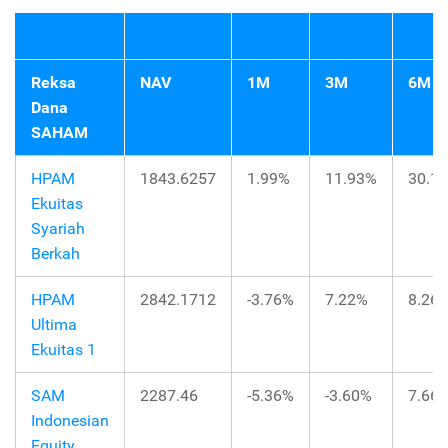
Reksa
NAV
1M
3M
6M
Dana
SAHAM
HPAM
1843.6257
1.99%
11.93%
30.1
Ekuitas
Syariah
Berkah
HPAM
2842.1712
-3.76%
7.22%
8.26
Ultima
Ekuitas 1
SAM
2287.46
-5.36%
-3.60%
7.66
Indonesian
Equity