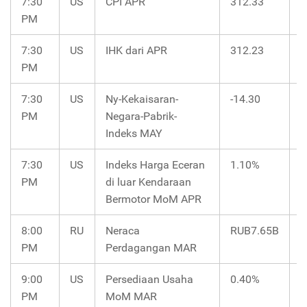
7:30
US
CPI APR
312.33
PM
7:30
US
IHK dari APR
312.23
PM
7:30
US
Ny-Kekaisaran-
-14.30
-
PM
Negara-Pabrik-
Indeks MAY
7:30
US
Indeks Harga Eceran
1.10%
0
PM
di luar Kendaraan
Bermotor MoM APR
8:00
RU
Neraca
RUB7.65B
R
PM
Perdagangan MAR
9:00
US
Persediaan Usaha
0.40%
0
PM
MoM MAR