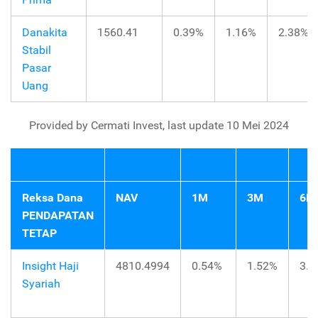
Danakita
1560.41
0.39%
1.16%
2.38%
Stabil
Pasar
Uang
Provided by Cermati Invest, last update 10 Mei 2024
Reksa Dana
NAV
1M
3M
6M
PENDAPATAN
TETAP
Insight Haji
4810.4994
0.54%
1.52%
3.0
Syariah