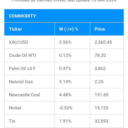
COMMODITY
Ticker
W (-/+) %
Price
XAU/USD
2.56%
2,360.45
Crude Oil WTI
0.12%
78.20
Palm Oil c3 F
0.47%
3,862
Natural Gas
5.14%
2.25
Newcastle Coal
4.48%
151.65
Nickel
-0.53%
19,135
Tin
1.91%
32,593