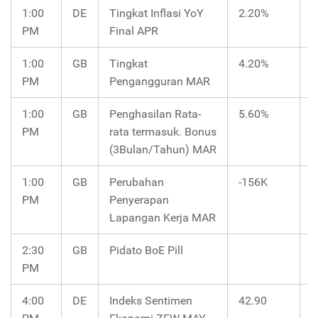
1:00
DE
Tingkat Inflasi YoY
2.20%
2
PM
Final APR
1:00
GB
Tingkat
4.20%
4
PM
Pengangguran MAR
1:00
GB
Penghasilan Rata-
5.60%
5
PM
rata termasuk. Bonus
(3Bulan/Tahun) MAR
1:00
GB
Perubahan
-156K
PM
Penyerapan
Lapangan Kerja MAR
2:30
GB
Pidato BoE Pill
PM
4:00
DE
Indeks Sentimen
42.90
4