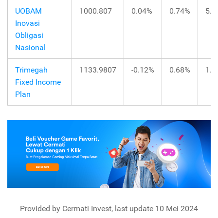
UOBAM
1000.807
0.04%
0.74%
5.9
Inovasi
Obligasi
Nasional
Trimegah
1133.9807
-0.12%
0.68%
1.7
Fixed Income
Plan
Provided by Cermati Invest, last update 10 Mei 2024