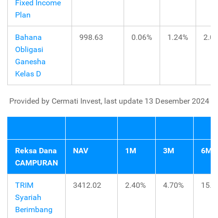
Fixed Income
Plan
Bahana
998.63
0.06%
1.24%
2.0
Obligasi
Ganesha
Kelas D
Provided by Cermati Invest, last update 13 Desember 2024
Reksa Dana
NAV
1M
3M
6M
CAMPURAN
TRIM
3412.02
2.40%
4.70%
15.4
Syariah
Berimbang