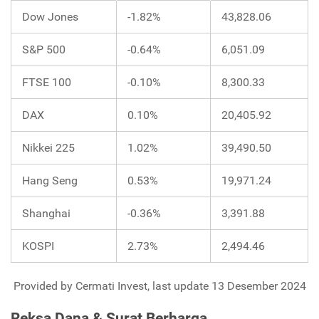
Dow Jones
-1.82%
43,828.06
S&P 500
-0.64%
6,051.09
FTSE 100
-0.10%
8,300.33
DAX
0.10%
20,405.92
Nikkei 225
1.02%
39,490.50
Hang Seng
0.53%
19,971.24
Shanghai
-0.36%
3,391.88
KOSPI
2.73%
2,494.46
Provided by Cermati Invest, last update 13 Desember 2024
Reksa Dana & Surat Berharga