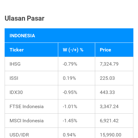
Ulasan Pasar
INDONESIA
Ticker
W (-/+) %
Price
IHSG
-0.79%
7,324.79
ISSI
0.19%
225.03
IDX30
-0.95%
443.33
FTSE Indonesia
-1.01%
3,347.24
MSCI Indonesia
-1.45%
6,921.42
USD/IDR
0.94%
15,990.00