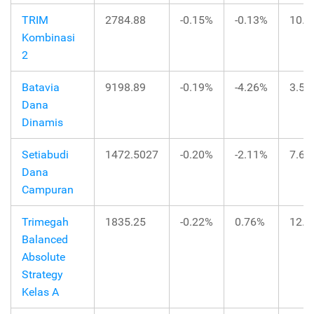
TRIM
2784.88
-0.15%
-0.13%
10.0
Kombinasi
2
Batavia
9198.89
-0.19%
-4.26%
3.51
Dana
Dinamis
Setiabudi
1472.5027
-0.20%
-2.11%
7.65
Dana
Campuran
Trimegah
1835.25
-0.22%
0.76%
12.1
Balanced
Absolute
Strategy
Kelas A