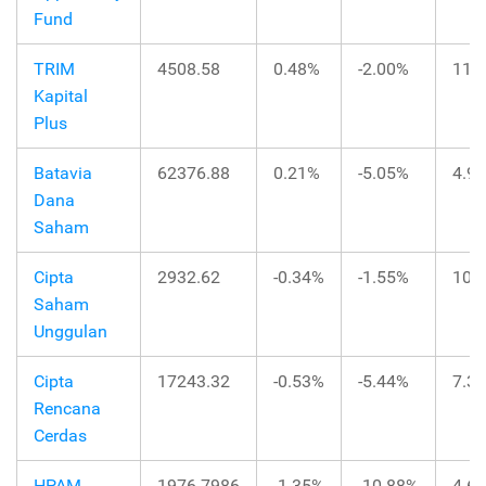
Fund
TRIM
4508.58
0.48%
-2.00%
11.
Kapital
Plus
Batavia
62376.88
0.21%
-5.05%
4.9
Dana
Saham
Cipta
2932.62
-0.34%
-1.55%
10.
Saham
Unggulan
Cipta
17243.32
-0.53%
-5.44%
7.3
Rencana
Cerdas
HPAM
1976.7986
-1.35%
-10.88%
4.6