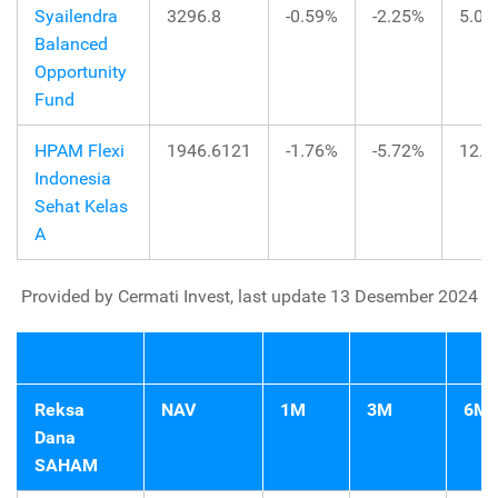
Syailendra
3296.8
-0.59%
-2.25%
5.08
Balanced
Opportunity
Fund
HPAM Flexi
1946.6121
-1.76%
-5.72%
12.5
Indonesia
Sehat Kelas
A
Provided by Cermati Invest, last update 13 Desember 2024
Reksa
NAV
1M
3M
6M
Dana
SAHAM