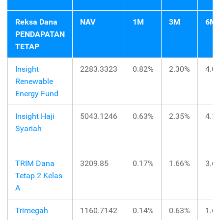
Reksa Dana
NAV
1M
3M
6M
PENDAPATAN
TETAP
Insight
2283.3323
0.82%
2.30%
4.0
Renewable
Energy Fund
Insight Haji
5043.1246
0.63%
2.35%
4.1
Syariah
TRIM Dana
3209.85
0.17%
1.66%
3.6
Tetap 2 Kelas
A
Trimegah
1160.7142
0.14%
0.63%
1.6