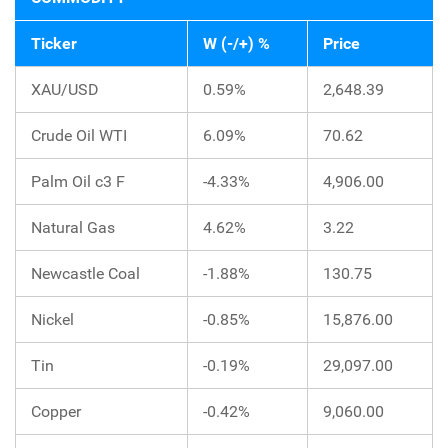
Ticker
W (-/+) %
Price
XAU/USD
0.59%
2,648.39
Crude Oil WTI
6.09%
70.62
Palm Oil c3 F
-4.33%
4,906.00
Natural Gas
4.62%
3.22
Newcastle Coal
-1.88%
130.75
Nickel
-0.85%
15,876.00
Tin
-0.19%
29,097.00
Copper
-0.42%
9,060.00