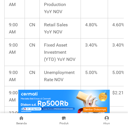
AM
Production
YoY NOV
9:00
CN
Retail Sales
4.80%
4.60%
AM
YoY NOV
9:00
CN
Fixed Asset
3.40%
3.40%
AM
Investment
(YTD) YoY NOV
9:00
CN
Unemployment
5.00%
5.00%
AM
Rate NOV
9:00
ID
Balance of
$2.47B
$2.21B
AM
Trade NOV
12:00
IN
HSBC
59.50
PM
Composite PMI
Beranda
Produk
Akun
Flash DEC