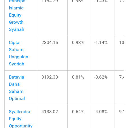
Principal
1184.29
0.96%
-0.43%
7.3
Islamic
Equity
Growth
Syariah
Cipta
2304.15
0.93%
-1.14%
13.
Saham
Unggulan
Syariah
Batavia
3192.38
0.81%
-3.62%
7.4
Dana
Saham
Optimal
Syailendra
4138.02
0.64%
-4.08%
9.1
Equity
Opportunity