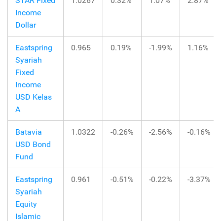
STAR Fixed
1.0267
0.32%
1.07%
2.87%
Income
Dollar
Eastspring
0.965
0.19%
-1.99%
1.16%
Syariah
Fixed
Income
USD Kelas
A
Batavia
1.0322
-0.26%
-2.56%
-0.16%
USD Bond
Fund
Eastspring
0.961
-0.51%
-0.22%
-3.37%
Syariah
Equity
Islamic