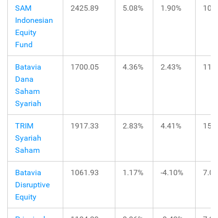
SAM
2425.89
5.08%
1.90%
10.
Indonesian
Equity
Fund
Batavia
1700.05
4.36%
2.43%
11.
Dana
Saham
Syariah
TRIM
1917.33
2.83%
4.41%
15.
Syariah
Saham
Batavia
1061.93
1.17%
-4.10%
7.0
Disruptive
Equity