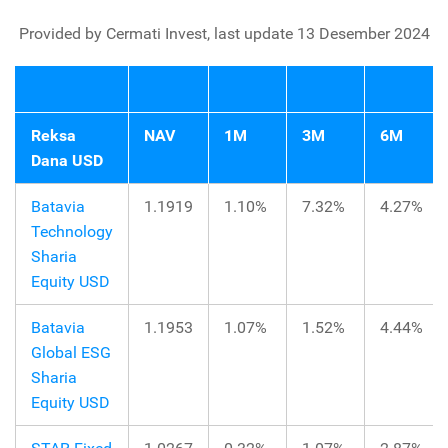
Provided by Cermati Invest, last update 13 Desember 2024
Reksa
NAV
1M
3M
6M
Dana USD
Batavia
1.1919
1.10%
7.32%
4.27%
Technology
Sharia
Equity USD
Batavia
1.1953
1.07%
1.52%
4.44%
Global ESG
Sharia
Equity USD