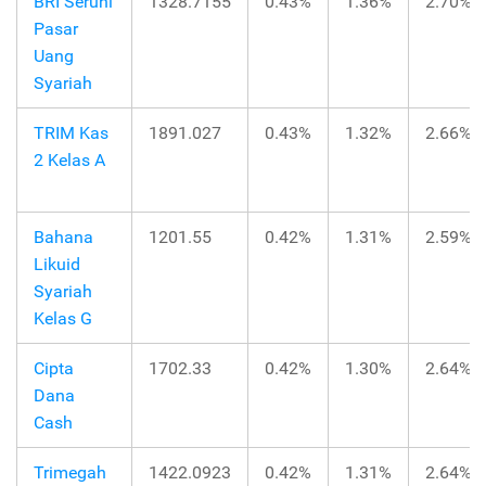
BRI Seruni
1328.7155
0.43%
1.36%
2.70%
Pasar
Uang
Syariah
TRIM Kas
1891.027
0.43%
1.32%
2.66%
2 Kelas A
Bahana
1201.55
0.42%
1.31%
2.59%
Likuid
Syariah
Kelas G
Cipta
1702.33
0.42%
1.30%
2.64%
Dana
Cash
Trimegah
1422.0923
0.42%
1.31%
2.64%