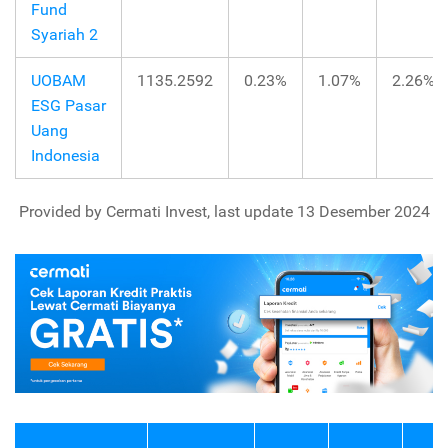
Fund
Syariah 2
UOBAM
1135.2592
0.23%
1.07%
2.26%
ESG Pasar
Uang
Indonesia
Provided by Cermati Invest, last update 13 Desember 2024