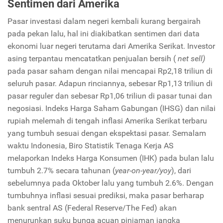
Sentimen dari Amerika
Pasar investasi dalam negeri kembali kurang bergairah
pada pekan lalu, hal ini diakibatkan sentimen dari data
ekonomi luar negeri terutama dari Amerika Serikat. Investor
asing terpantau mencatatkan penjualan bersih (
net sell)
pada pasar saham dengan nilai mencapai Rp2,18 triliun di
seluruh pasar. Adapun rinciannya, sebesar Rp1,13 triliun di
pasar reguler dan sebesar Rp1,06 triliun di pasar tunai dan
negosiasi. Indeks Harga Saham Gabungan (IHSG) dan nilai
rupiah melemah di tengah inflasi Amerika Serikat terbaru
yang tumbuh sesuai dengan ekspektasi pasar. Semalam
waktu Indonesia, Biro Statistik Tenaga Kerja AS
melaporkan Indeks Harga Konsumen (IHK) pada bulan lalu
tumbuh 2.7% secara tahunan (
year-on-year/yoy
), dari
sebelumnya pada Oktober lalu yang tumbuh 2.6%. Dengan
tumbuhnya inflasi sesuai prediksi, maka pasar berharap
bank sentral AS (Federal Reserve/The Fed) akan
menurunkan suku bunga acuan pinjaman jangka