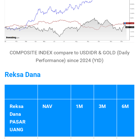
COMPOSITE INDEX compare to USDIDR & GOLD (Daily
Performance) since 2024 (YtD)
Reksa Dana
Reksa
NAV
1M
3M
6M
Dana
PASAR
UANG