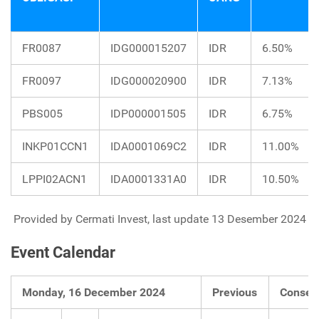
FR0087
IDG000015207
IDR
6.50%
FR0097
IDG000020900
IDR
7.13%
PBS005
IDP000001505
IDR
6.75%
INKP01CCN1
IDA0001069C2
IDR
11.00%
LPPI02ACN1
IDA0001331A0
IDR
10.50%
Provided by Cermati Invest, last update 13 Desember 2024
Event Calendar
Monday, 16 December 2024
Previous
Consen