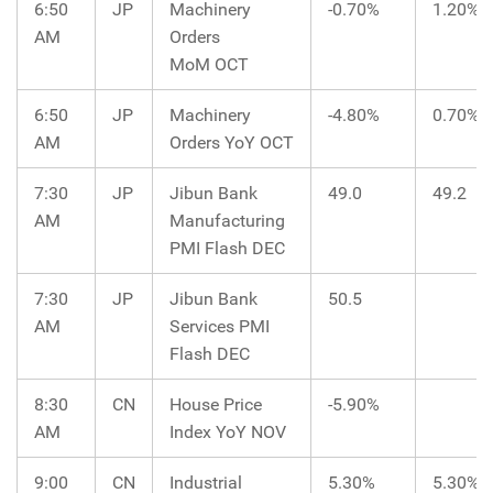
6:50
JP
Machinery
-0.70%
1.20%
AM
Orders
MoM OCT
6:50
JP
Machinery
-4.80%
0.70%
AM
Orders YoY OCT
7:30
JP
Jibun Bank
49.0
49.2
AM
Manufacturing
PMI Flash DEC
7:30
JP
Jibun Bank
50.5
AM
Services PMI
Flash DEC
8:30
CN
House Price
-5.90%
AM
Index YoY NOV
9:00
CN
Industrial
5.30%
5.30%