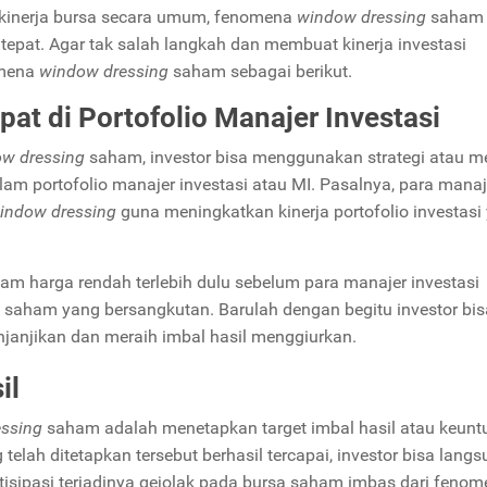
kinerja bursa secara umum, fenomena
window dressing
saham 
 tepat. Agar tak salah langkah dan membuat kinerja investasi
omena
window dressing
saham sebagai berikut.
at di Portofolio Manajer Investasi
w dressing
saham, investor bisa menggunakan strategi atau m
 portofolio manajer investasi atau MI. Pasalnya, para manaj
indow dressing
guna meningkatkan kinerja portofolio investasi
am harga rendah terlebih dulu sebelum para manajer investasi
 saham yang bersangkutan. Barulah dengan begitu investor bis
janjikan dan meraih imbal hasil menggiurkan.
il
essing
saham adalah menetapkan target imbal hasil atau keunt
telah ditetapkan tersebut berhasil tercapai, investor bisa lang
ipasi terjadinya gejolak pada bursa saham imbas dari fenom