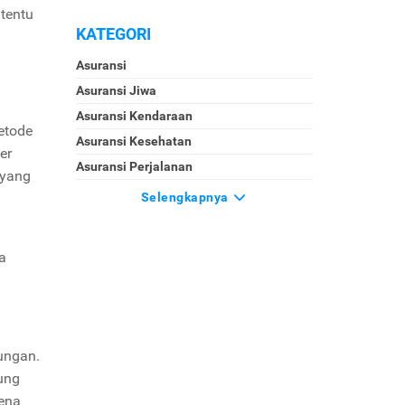
tentu
KATEGORI
Asuransi
Asuransi Jiwa
Asuransi Kendaraan
etode
Asuransi Kesehatan
er
Asuransi Perjalanan
 yang
Selengkapnya
a
ungan.
sung
ena