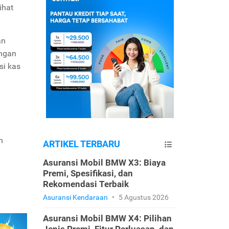
ihat
an
engan
si kas
n
ARTIKEL TERBARU
Asuransi Mobil BMW X3: Biaya
Premi, Spesifikasi, dan
Rekomendasi Terbaik
Asuransi Kendaraan
•
5 Agustus 2026
Asuransi Mobil BMW X4: Pilihan