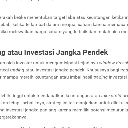
erakah ketika menentukan target laba atau keuntungan ketika i
Sebab, ketika terlambat dalam menjual saham karena memasa
 berisiko melewatkan harga saham yang terbaik dan malah bisa m
ng
atau Investasi Jangka Pendek
ukan oleh investor untuk mengantisipasi terjadinya
window dress
ategi
trading
atau investasi jangka pendek. Khususnya bagi
trad
ar mampu meraih keuntungan atau imbal hasil
trading
investasi
 lebih tinggi untuk mendapatkan keuntungan atau
take profit
se
n tetapi, sebaliknya, strategi ini tak dianjurkan untuk dilakuk
na investasi jangka panjang karena memiliki potensi menurunk
pergerakannya.