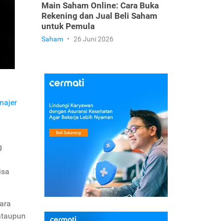
Main Saham Online: Cara Buka
Rekening dan Jual Beli Saham
untuk Pemula
Saham
•
26 Juni 2026
najer
g
isa
cara
ataupun