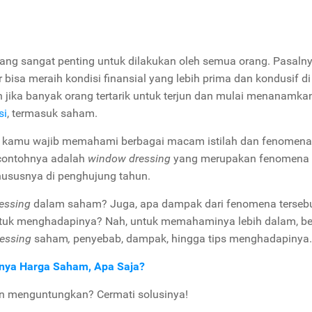
ang sangat penting untuk dilakukan oleh semua orang. Pasalny
bisa meraih kondisi finansial yang lebih prima dan kondusif d
n jika banyak orang tertarik untuk terjun dan mulai menanamka
si
, termasuk saham.
si, kamu wajib memahami berbagai macam istilah dan fenomen
u contohnya adalah
window dressing
yang merupakan fenomena
 khususnya di penghujung tahun.
essing
dalam saham? Juga, apa dampak dari fenomena terseb
untuk menghadapinya? Nah, untuk memahaminya lebih dalam, be
essing
saham
,
penyebab, dampak, hingga tips menghadapinya.
nnya Harga Saham, Apa Saja?
an menguntungkan? Cermati solusinya!