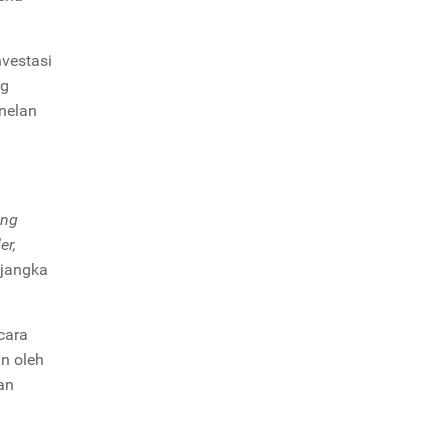
nvestasi
ng
enelan
ing
er,
 jangka
cara
an oleh
an