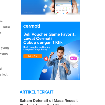
a,
i masa
n
a yang
 yang
ut
rikut
ARTIKEL TERKAIT
Saham Defensif di Masa Resesi: