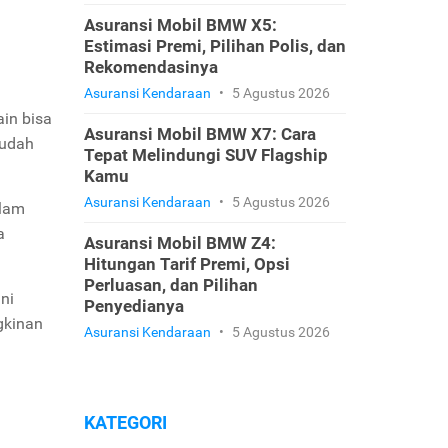
Asuransi Mobil BMW X5:
Estimasi Premi, Pilihan Polis, dan
Rekomendasinya
Asuransi Kendaraan
•
5 Agustus 2026
ain bisa
Asuransi Mobil BMW X7: Cara
sudah
Tepat Melindungi SUV Flagship
.
Kamu
Asuransi Kendaraan
•
5 Agustus 2026
alam
a
Asuransi Mobil BMW Z4:
Hitungan Tarif Premi, Opsi
Perluasan, dan Pilihan
ni
Penyedianya
gkinan
Asuransi Kendaraan
•
5 Agustus 2026
KATEGORI