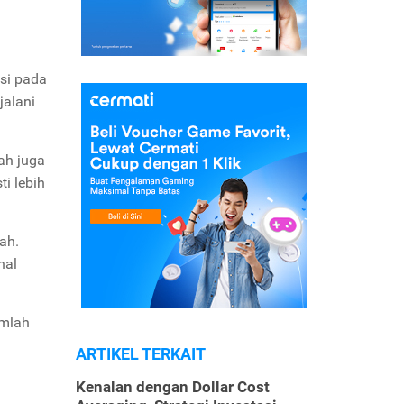
si pada
jalani
ah juga
ti lebih
ah.
hal
umlah
ARTIKEL TERKAIT
Kenalan dengan Dollar Cost