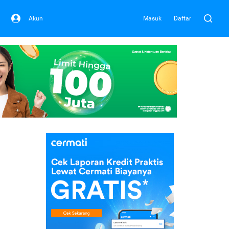
Akun
Masuk
Daftar