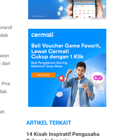
 brand
idak
iwon
 dari
 Pria
dak
gah
ARTIKEL TERKAIT
14 Kisah Inspiratif Pengusaha