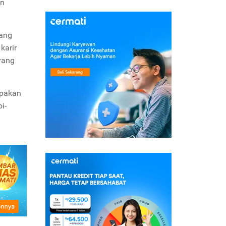
on
mang
karir
ang
upakan
i-