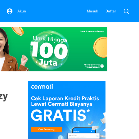
Akun
Masuk
Daftar
zy