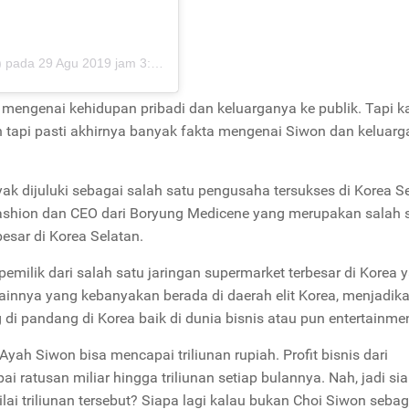
)
pada
29 Agu 2019 jam 3:42 PDT
engenai kehidupan pribadi dan keluarganya ke publik. Tapi k
an tapi pasti akhirnya banyak fakta mengenai Siwon dan keluar
k dijuluki sebagai salah satu pengusaha tersukses di Korea Se
 Fashion dan CEO dari Boryung Medicene yang merupakan salah 
esar di Korea Selatan.
milik dari salah satu jaringan supermarket terbesar di Korea y
 lainnya yang kebanyakan berada di daerah elit Korea, menjadik
 di pandang di Korea baik di dunia bisnis atau pun entertainmen
Ayah Siwon bisa mencapai triliunan rupiah. Profit bisnis dari
i ratusan miliar hingga triliunan setiap bulannya. Nah, jadi si
lai triliunan tersebut? Siapa lagi kalau bukan Choi Siwon seba