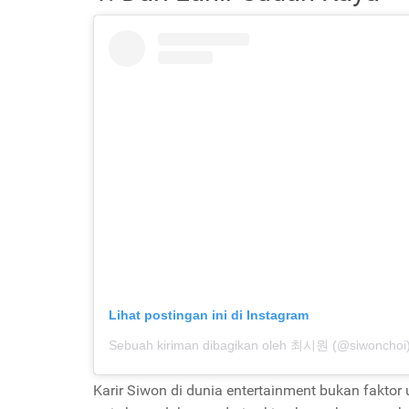
Lihat postingan ini di Instagram
Sebuah kiriman dibagikan oleh 최시원 (@siwonchoi
Karir Siwon di dunia entertainment bukan faktor 