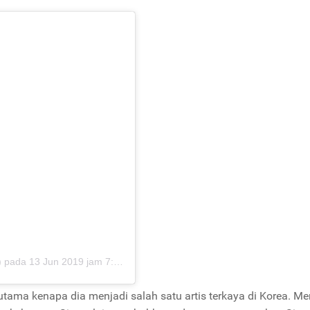
)
pada
13 Jun 2019 jam 7:53 PDT
utama kenapa dia menjadi salah satu artis terkaya di Korea. Me