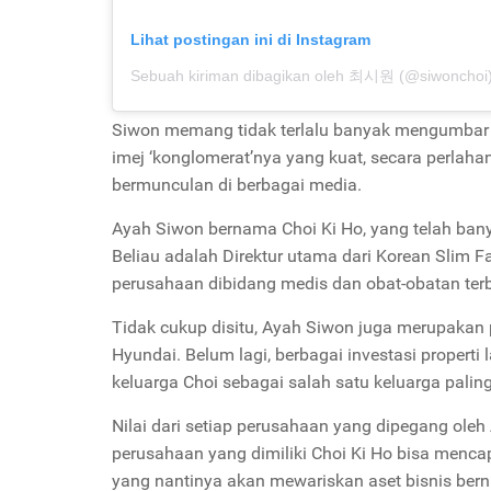
Lihat postingan ini di Instagram
Sebuah kiriman dibagikan oleh 최시원 (@siwonchoi
Siwon memang tidak terlalu banyak mengumbar m
imej ‘konglomerat’nya yang kuat, secara perlah
bermunculan di berbagai media.
Ayah Siwon bernama Choi Ki Ho, yang telah banya
Beliau adalah Direktur utama dari Korean Slim
perusahaan dibidang medis dan obat-obatan terb
Tidak cukup disitu, Ayah Siwon juga merupakan pe
Hyundai. Belum lagi, berbagai investasi properti
keluarga Choi sebagai salah satu keluarga paling
Nilai dari setiap perusahaan yang dipegang oleh 
perusahaan yang dimiliki Choi Ki Ho bisa mencapa
yang nantinya akan mewariskan aset bisnis berni