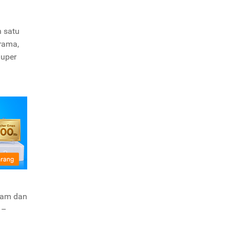
h satu
drama,
Super
gnam dan
 –