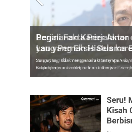
Perjalanan Karier Akto
yang Pernah Hiatus kar
Siapa yang tidak mengenal aktor tampan dan
vakum karena kanker, namun ia berhasil semb
Seru! 
Kisah 
Berbis