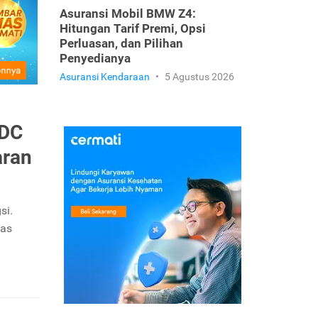
Asuransi Mobil BMW Z4:
Hitungan Tarif Premi, Opsi
Perluasan, dan Pilihan
Penyedianya
Asuransi Kendaraan
•
5 Agustus 2026
ADC
aran
si.
tas