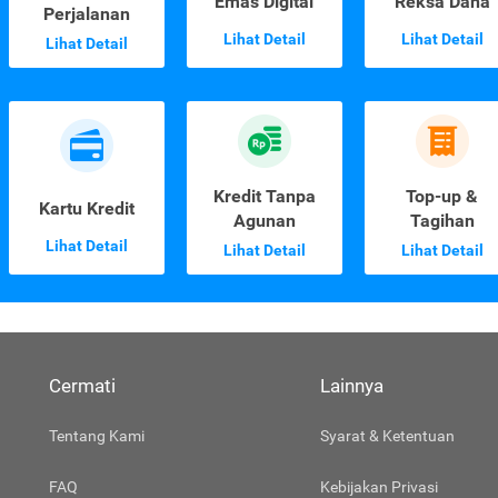
Emas Digital
Reksa Dana
Perjalanan
Lihat Detail
Lihat Detail
Lihat Detail
Kredit Tanpa
Top-up &
Kartu Kredit
Agunan
Tagihan
Lihat Detail
Lihat Detail
Lihat Detail
Cermati
Lainnya
Tentang Kami
Syarat & Ketentuan
FAQ
Kebijakan Privasi