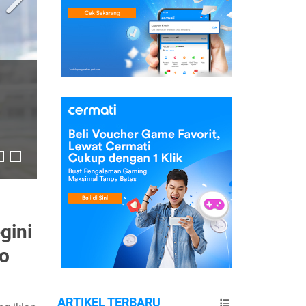
gini
go
ARTIKEL TERBARU