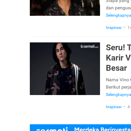
Siapa yang t
dan pengusah
Selengkapny
Inspirasi
•
1
Seru! 
Karir 
Besar
Nama Vino G
Berikut perj
Selengkapny
Inspirasi
•
4