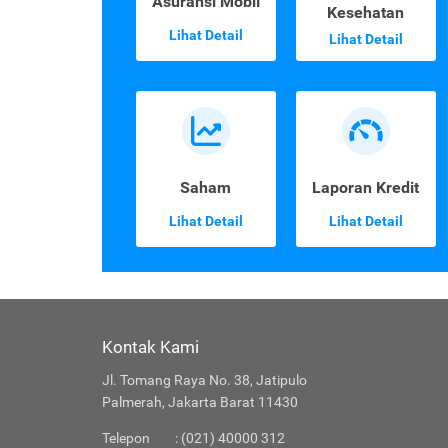
Asuransi Mobil
Kesehatan
Lihat Detail
Lihat Detail
Saham
Laporan Kredit
Lihat Detail
Lihat Detail
Kontak Kami
Jl. Tomang Raya No. 38, Jatipulo
Palmerah, Jakarta Barat 11430
Telepon
: (021) 40000 312