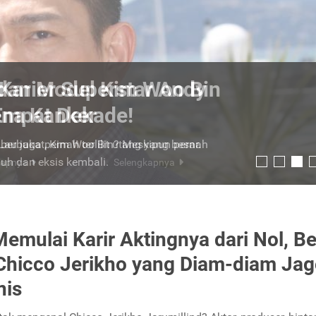
r dan Model Kim Woo Bin
ena Kanker
 berbakat, Kim Woo Bin? Meskipun pernah
uh dan eksis kembali.
Selengkapnya
Memulai Karir Aktingnya dari Nol, Be
Chicco Jerikho yang Diam-diam Ja
nis