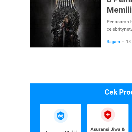
Memili
Penasaran b
celebrityne
Ragam
•
13
Cek Pro
Asuransi Jiwa &