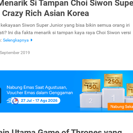
Menarik Si Tampan Choi Siwon Supe
, Crazy Rich Asian Korea
a kekayaan Siwon Super Junior yang bisa bikin semua orang iri
ti? Ini dia fakta menarik si tampan kaya raya Choi Siwon versi
m:
Selengkapnya
 September 2019
in Utama Game of Thrones yang