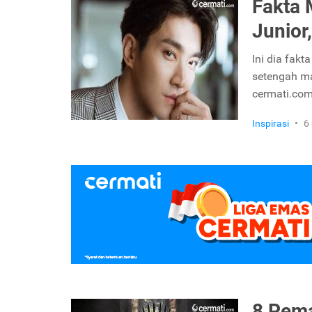
Fakta 
Junior
Ini dia fakt
setengah ma
cermati.co
Inspirasi
•
6
8 Pema