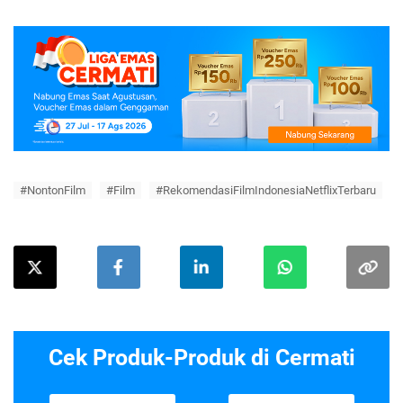
#NontonFilm
#Film
#RekomendasiFilmIndonesiaNetflixTerbaru
Cek Produk-Produk di Cermati