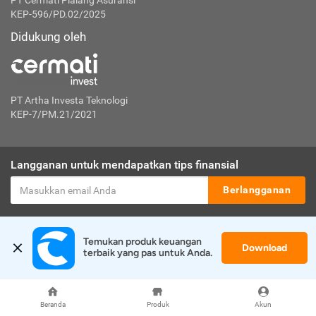
PT Cermati Pialang Asuransi
KEP-596/PD.02/2025
Didukung oleh
PT Artha Investa Teknologi
KEP-7/PM.21/2021
Langganan untuk mendapatkan tips finansial
Berlangganan
Disclaimer:
Temukan produk keuangan 
Cermati merupakan penyelenggara agregasi jasa keuangan yang terdaftar di
Download
terbaik yang pas untuk Anda.
OJK. Oleh karena itu, produk dan/atau layanan jasa keuangan yang
ditawarkan bukan merupakan produk dan/atau layanan jasa keuangan yang
diterbitkan oleh Cermati dan Cermati tidak bertanggung jawab atas tuntutan
dan risiko terkait produk dan/atau layanan LJK dan/atau pihak yang
Beranda
Produk
Akun
melakukan kegiatan di sektor jasa keuangan.