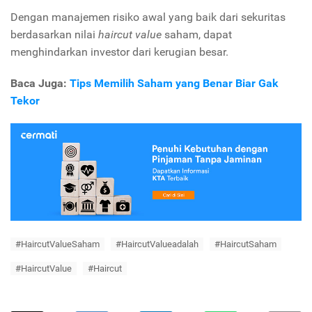
Dengan manajemen risiko awal yang baik dari sekuritas
berdasarkan nilai
haircut
value
saham, dapat
menghindarkan investor dari kerugian besar.
Baca Juga:
Tips Memilih Saham yang Benar Biar Gak
Tekor
#HaircutValueSaham
#HaircutValueadalah
#HaircutSaham
#HaircutValue
#Haircut