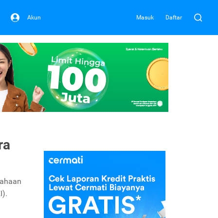
Akun
Masuk
Daftar
ra
sahaan
I).