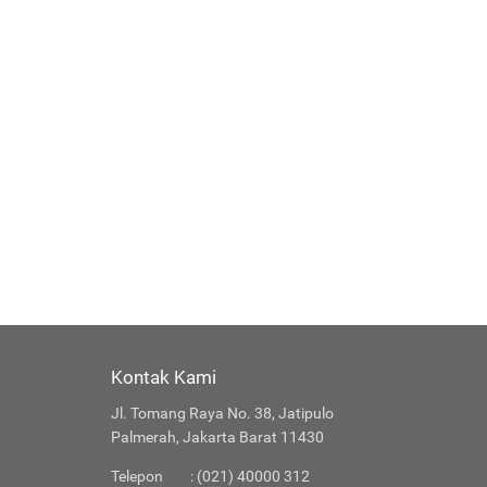
Kontak Kami
Jl. Tomang Raya No. 38, Jatipulo
Palmerah, Jakarta Barat 11430
Telepon
: (021) 40000 312