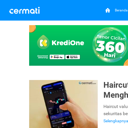
Beranda
Haircu
Mengh
Haircut val
sekuritas b
Selengkapny