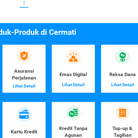
1
duk-Produk di Cermati
Asuransi
Emas Digital
Reksa Dana
Perjalanan
Lihat Detail
Lihat Detail
Lihat Detail
Kredit Tanpa
Top-up &
Kartu Kredit
Agunan
Tagihan