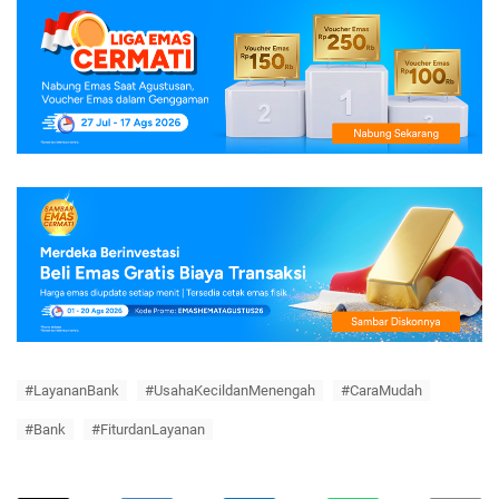
#LayananBank
#UsahaKecildanMenengah
#CaraMudah
#Bank
#FiturdanLayanan