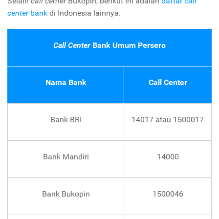
Selain
call center
Bukopin, berikut ini adalah
daftar
call
center
bank
di Indonesia lainnya.
Call Center
Bank Umum Persero
Nama Bank
Call Center
Bank BRI
14017 atau 1500017
Bank Mandiri
14000
Bank Bukopin
1500046