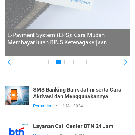
15 Pilihan Produk Tabungan Terbaik dari Bank
BNI
Previous
Ne
SMS Banking Bank Jatim serta Cara
Aktivasi dan Menggunakannya
Perbankan
•
16 Mei 2024
Layanan Call Center BTN 24 Jam