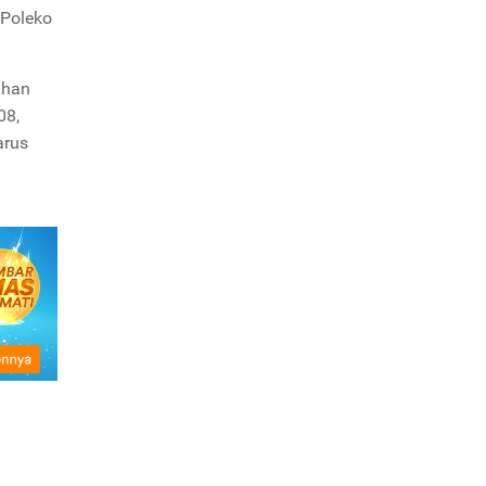
 Poleko
ahan
08,
arus