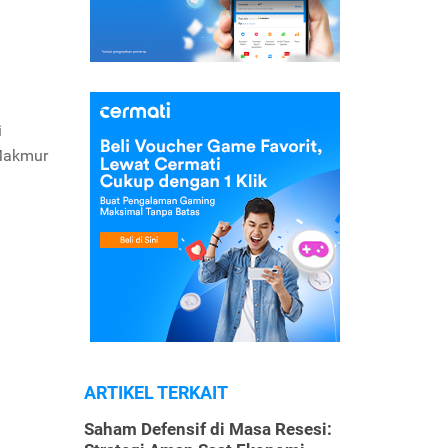
i
 Makmur
ARTIKEL TERKAIT
Saham Defensif di Masa Resesi: