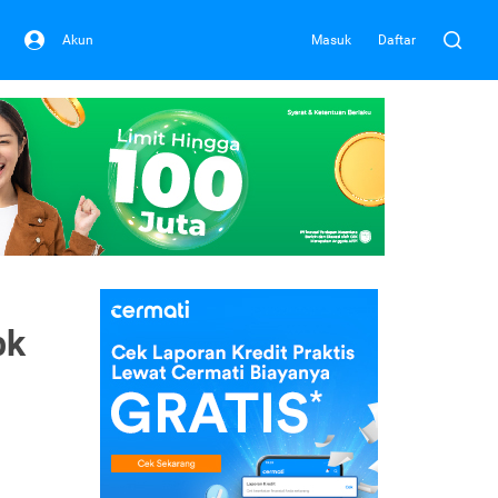
Akun
Masuk
Daftar
bk