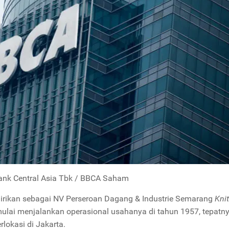
ank Central Asia Tbk / BBCA Saham
dirikan sebagai NV Perseroan Dagang & Industrie Semarang
Knit
 mulai menjalankan operasional usahanya di tahun 1957, tepatn
lokasi di Jakarta.