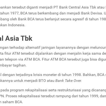
bankan tersebut diganti menjadi PT Bank Central Asia Tbk
atau
tahun 1977, BCA terus berkembang dan menjadi Bank Devisa. 
ang oleh Bank BCA terus berlanjut secara agresif di tahun 198
nkan Indonesia.
l Asia Tbk
gan terhadap alternatif jaringan layanannya dengan meluncu
ta fitur ATM tersebut dijalankan dengan menjalin kerja sama d
n telepon via ATM BCA. Fitur ATM BCA tersebut juga bisa dig
embayar tagihan.
dengan terjadinya krisis moneter di tahun 1998. Bahkan, BCA
kannya untuk menjadi BTO atau
Bank Take Over.
ada program rekapitalisasi serta restrukturisasi yang dicana
 Proses rekapitalisasi tersebut rampung dari tahun 1999, da
sen saham BCA.