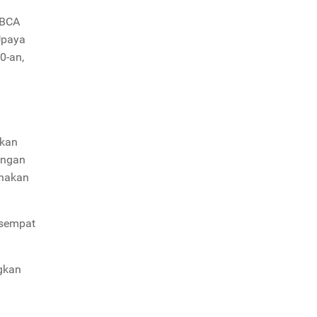
 BCA
Upaya
0-an,
rkan
engan
unakan
 sempat
ngkan
n