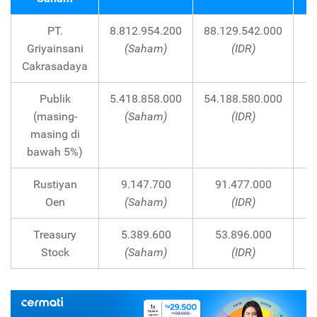
PT.
8.812.954.200
88.129.542.000
Griyainsani
(Saham)
(IDR)
Cakrasadaya
Publik
5.418.858.000
54.188.580.000
(masing-
(Saham)
(IDR)
masing di
bawah 5%)
Rustiyan
9.147.700
91.477.000
Oen
(Saham)
(IDR)
Treasury
5.389.600
53.896.000
Stock
(Saham)
(IDR)