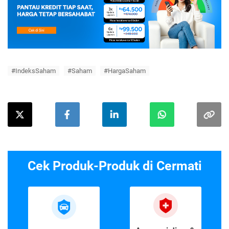
#IndeksSaham
#Saham
#HargaSaham
Cek Produk-Produk di Cermati