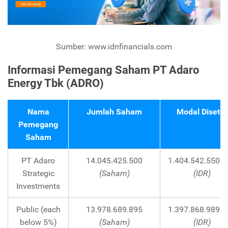
Sumber: www.idnfinancials.com
Informasi Pemegang Saham PT Adaro
Energy Tbk (ADRO)
Nama
Jumlah Saham
Modal Disetor
Pemegang
Saham
PT Adaro
14.045.425.500
1.404.542.550.0
Strategic
(Saham)
(IDR)
Investments
Public (each
13.978.689.895
1.397.868.989.5
below 5%)
(Saham)
(IDR)