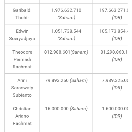
Garibaldi
1.976.632.710
197.663.271.0
Thohir
(Saham)
(IDR)
Edwin
1.051.738.544
105.173.854.4
Soeryadjaya
(Saham)
(IDR)
Theodore
812.988.601
(Saham)
81.298.860.10
Permadi
(IDR)
Rachmat
Arini
79.893.250
(Saham)
7.989.325.000
Saraswaty
(IDR)
Subianto
Christian
16.000.000
(Saham)
1.600.000.000
Ariano
(IDR)
Rachmat